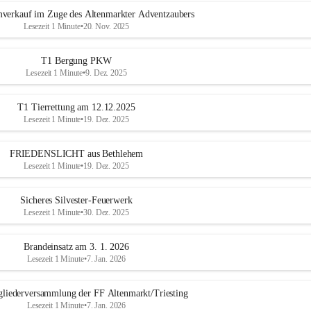
mverkauf im Zuge des Altenmarkter Adventzaubers
Lesezeit 1 Minute
•
20. Nov. 2025
T1 Bergung PKW
Lesezeit 1 Minute
•
9. Dez. 2025
T1 Tierrettung am 12.12.2025
Lesezeit 1 Minute
•
19. Dez. 2025
FRIEDENSLICHT aus Bethlehem
Lesezeit 1 Minute
•
19. Dez. 2025
Sicheres Silvester-Feuerwerk
Lesezeit 1 Minute
•
30. Dez. 2025
Brandeinsatz am 3. 1. 2026
Lesezeit 1 Minute
•
7. Jan. 2026
gliederversammlung der FF Altenmarkt/Triesting
Lesezeit 1 Minute
•
7. Jan. 2026