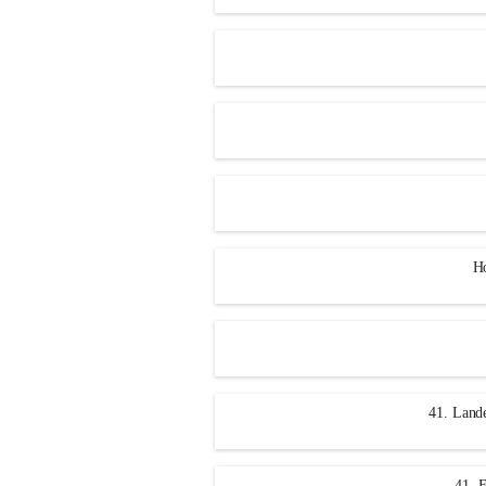
Ho
41. Land
41. F