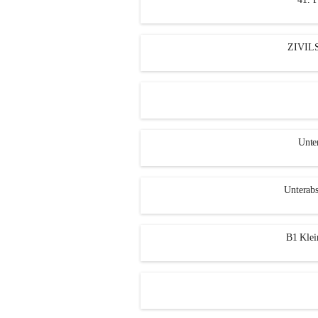
ZIVIL
Unte
Unterab
B1 Klei