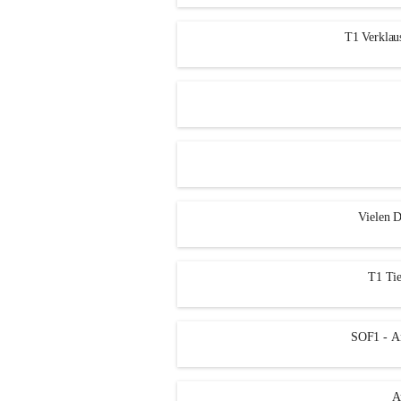
T1 Verklau
Vielen D
T1 Tie
SOF1 - An
A