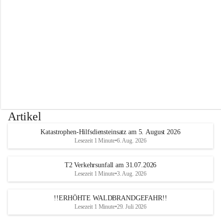
r
w
e
h
r
A
l
t
e
n
m
a
r
Artikel
k
t
Katastrophen-Hilfsdiensteinsatz am 5. August 2026
a
Lesezeit 1 Minute
•
6. Aug. 2026
n
d
e
T2 Verkehrsunfall am 31.07.2026
r
Lesezeit 1 Minute
•
3. Aug. 2026
T
r
!!ERHÖHTE WALDBRANDGEFAHR!!
i
Lesezeit 1 Minute
•
29. Juli 2026
e
s