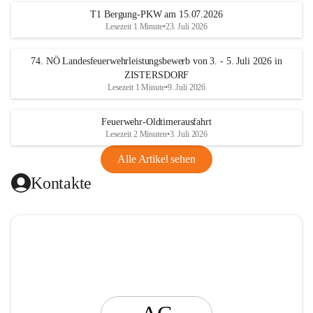
t
T1 Bergung-PKW am 15.07.2026
i
Lesezeit 1 Minute
•
23. Juli 2026
n
g
74. NÖ Landesfeuerwehrleistungsbewerb von 3. - 5. Juli 2026 in
ZISTERSDORF
Lesezeit 1 Minute
•
9. Juli 2026
Feuerwehr-Oldtimerausfahrt
Lesezeit 2 Minuten
•
3. Juli 2026
Alle Artikel sehen
Kontakte