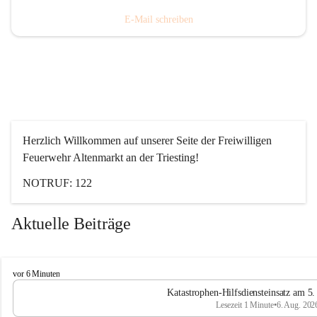
E-Mail schreiben
Herzlich Willkommen auf unserer Seite der Freiwilligen 
Feuerwehr Altenmarkt an der Triesting!
NOTRUF: 122
Aktuelle Beiträge
F
vor 6 Minuten
e
Katastrophen-Hilfsdiensteinsatz am 5
u
Lesezeit 1 Minute
•
6. Aug. 202
e