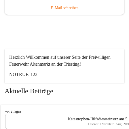
E-Mail schreiben
Herzlich Willkommen auf unserer Seite der Freiwilligen 
Feuerwehr Altenmarkt an der Triesting!
NOTRUF: 122
Aktuelle Beiträge
F
vor 2 Tagen
e
Katastrophen-Hilfsdiensteinsatz am 5
u
Lesezeit 1 Minute
•
6. Aug. 202
e