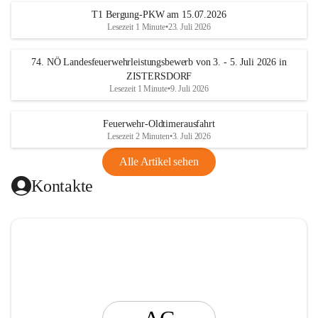
t
T1 Bergung-PKW am 15.07.2026
i
Lesezeit 1 Minute
•
23. Juli 2026
n
g
74. NÖ Landesfeuerwehrleistungsbewerb von 3. - 5. Juli 2026 in
ZISTERSDORF
Lesezeit 1 Minute
•
9. Juli 2026
Feuerwehr-Oldtimerausfahrt
Lesezeit 2 Minuten
•
3. Juli 2026
Alle Artikel sehen
Kontakte