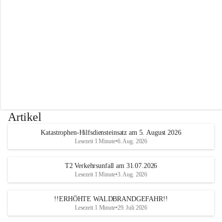
r
w
e
h
r
A
l
t
e
n
m
a
r
Artikel
k
t
Katastrophen-Hilfsdiensteinsatz am 5. August 2026
a
Lesezeit 1 Minute
•
6. Aug. 2026
n
d
e
T2 Verkehrsunfall am 31.07.2026
r
Lesezeit 1 Minute
•
3. Aug. 2026
T
r
!!ERHÖHTE WALDBRANDGEFAHR!!
i
Lesezeit 1 Minute
•
29. Juli 2026
e
s