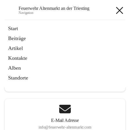
Feuerwehr Altenmarkt an der Triesting
Navigation
Feuerwehr Altenmarkt an der
Start
Triesting
Beiträge
Artikel
Kontakte
Hauptadresse
Alben
Altenmarkt 159, 2571 Altenmarkt an der Triesting, AUT
Standorte
Auf Karte ansehen
E-Mail Adresse
info@feuerwehr-altenmarkt.com