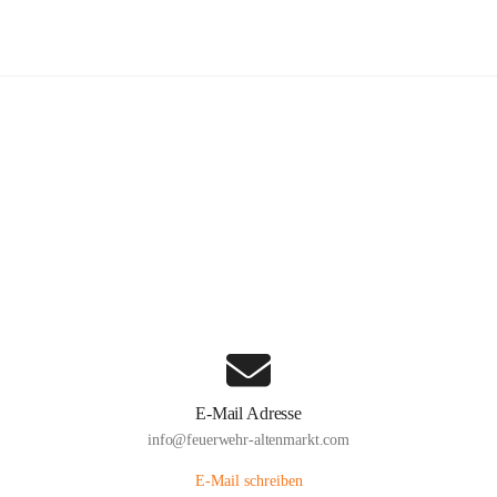
euerwehr Altenmarkt an der Triesti
Hauptadresse
Altenmarkt 159, 2571 Altenmarkt an der Triesting, AUT
Auf Karte ansehen
E-Mail Adresse
info@feuerwehr-altenmarkt.com
E-Mail schreiben