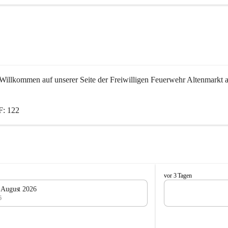
Willkommen auf unserer Seite der Freiwilligen Feuerwehr Altenmarkt a
: 122
F
vor 3 Tagen
e
. August 2026
u
6
e
r
w