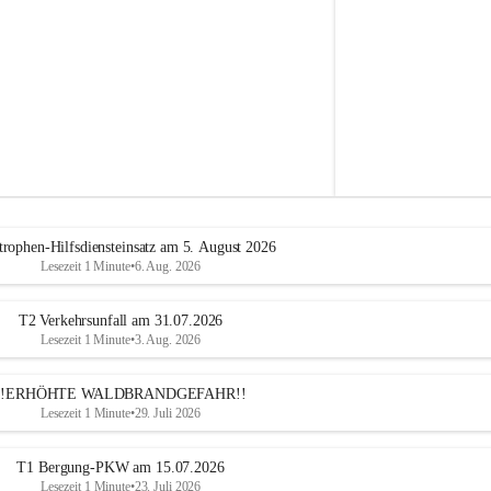
e
h
r
A
l
t
e
n
m
a
r
k
t
trophen-Hilfsdiensteinsatz am 5. August 2026
a
Lesezeit 1 Minute
•
6. Aug. 2026
n
d
e
T2 Verkehrsunfall am 31.07.2026
r
Lesezeit 1 Minute
•
3. Aug. 2026
T
r
!!ERHÖHTE WALDBRANDGEFAHR!!
i
Lesezeit 1 Minute
•
29. Juli 2026
e
s
t
T1 Bergung-PKW am 15.07.2026
i
Lesezeit 1 Minute
•
23. Juli 2026