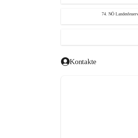
n
g
74. NÖ Landesfeuerw
Kontakte