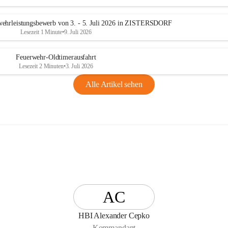
n
g
ehrleistungsbewerb von 3. - 5. Juli 2026 in ZISTERSDORF
Lesezeit 1 Minute
•
9. Juli 2026
Feuerwehr-Oldtimerausfahrt
Lesezeit 2 Minuten
•
3. Juli 2026
Alle Artikel sehen
AC
HBI Alexander Cepko
Kommandant