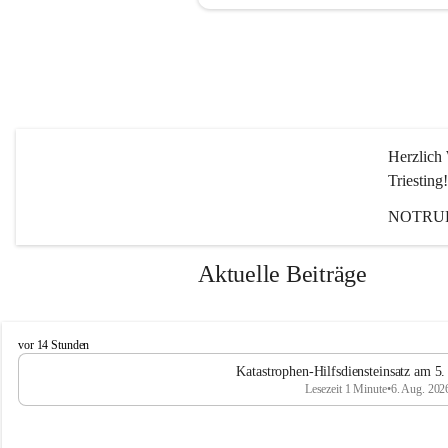
Herzlich 
Triesting!
NOTRUF
Aktuelle Beiträge
F
vor 14 Stunden
e
Katastrophen-Hilfsdiensteinsatz am 5
u
Lesezeit 1 Minute
•
6. Aug. 202
e
r
w