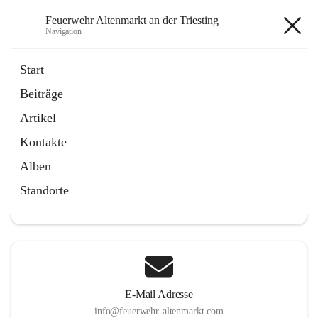
Feuerwehr Altenmarkt an der Triesting
Navigation
Feuerwehr Altenmarkt an der
Start
Triesting
Beiträge
Artikel
Kontakte
Hauptadresse
Alben
Altenmarkt 159, 2571 Altenmarkt an der Triesting, AUT
Standorte
Auf Karte ansehen
E-Mail Adresse
info@feuerwehr-altenmarkt.com