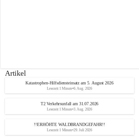
r
w
e
h
r
A
l
t
e
n
m
a
r
Artikel
k
t
Katastrophen-Hilfsdiensteinsatz am 5. August 2026
a
Lesezeit 1 Minute
•
6. Aug. 2026
n
d
e
T2 Verkehrsunfall am 31.07.2026
r
Lesezeit 1 Minute
•
3. Aug. 2026
T
r
!!ERHÖHTE WALDBRANDGEFAHR!!
i
Lesezeit 1 Minute
•
29. Juli 2026
e
s