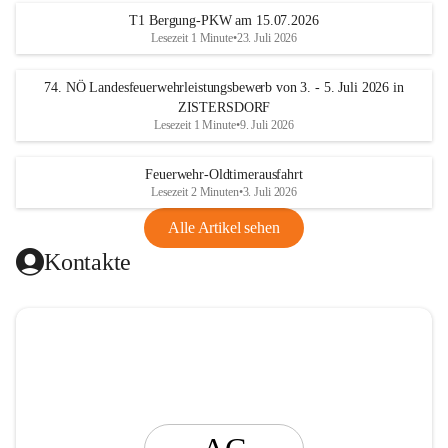
t
T1 Bergung-PKW am 15.07.2026
i
Lesezeit 1 Minute
•
23. Juli 2026
n
g
74. NÖ Landesfeuerwehrleistungsbewerb von 3. - 5. Juli 2026 in
ZISTERSDORF
Lesezeit 1 Minute
•
9. Juli 2026
Feuerwehr-Oldtimerausfahrt
Lesezeit 2 Minuten
•
3. Juli 2026
Alle Artikel sehen
Kontakte