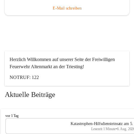
E-Mail schreiben
Herzlich Willkommen auf unserer Seite der Freiwilligen 
Feuerwehr Altenmarkt an der Triesting!
NOTRUF: 122
Aktuelle Beiträge
F
vor 1 Tag
e
Katastrophen-Hilfsdiensteinsatz am 5
u
Lesezeit 1 Minute
•
6. Aug. 202
e