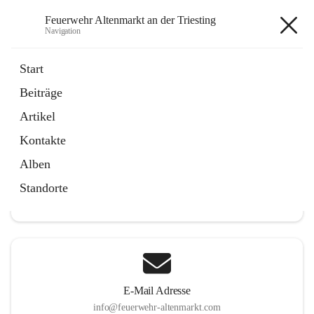
Feuerwehr Altenmarkt an der Triesting
Navigation
Feuerwehr Altenmarkt an der
Start
Triesting
Beiträge
Artikel
Kontakte
Hauptadresse
Alben
Altenmarkt 159, 2571 Altenmarkt an der Triesting, AUT
Standorte
Auf Karte ansehen
E-Mail Adresse
info@feuerwehr-altenmarkt.com