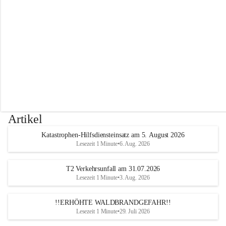
r
w
e
h
r
A
l
t
e
n
m
a
r
Artikel
k
t
Katastrophen-Hilfsdiensteinsatz am 5. August 2026
a
Lesezeit 1 Minute
•
6. Aug. 2026
n
d
e
T2 Verkehrsunfall am 31.07.2026
r
Lesezeit 1 Minute
•
3. Aug. 2026
T
r
!!ERHÖHTE WALDBRANDGEFAHR!!
i
Lesezeit 1 Minute
•
29. Juli 2026
e
s