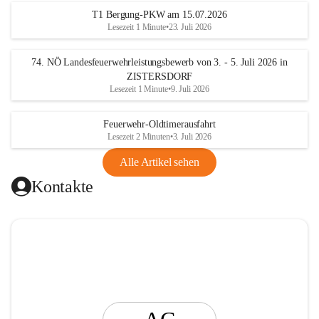
t
T1 Bergung-PKW am 15.07.2026
i
Lesezeit 1 Minute
•
23. Juli 2026
n
g
74. NÖ Landesfeuerwehrleistungsbewerb von 3. - 5. Juli 2026 in
ZISTERSDORF
Lesezeit 1 Minute
•
9. Juli 2026
Feuerwehr-Oldtimerausfahrt
Lesezeit 2 Minuten
•
3. Juli 2026
Alle Artikel sehen
Kontakte