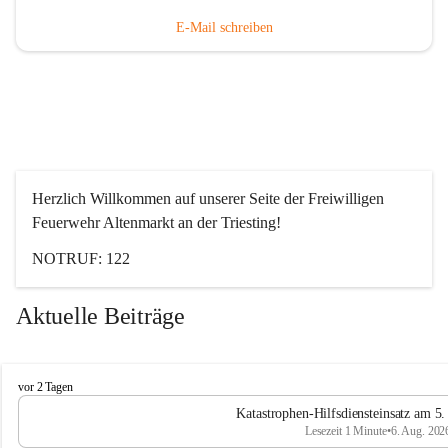
E-Mail schreiben
Herzlich Willkommen auf unserer Seite der Freiwilligen 
Feuerwehr Altenmarkt an der Triesting!
NOTRUF: 122
Aktuelle Beiträge
F
vor 2 Tagen
e
Katastrophen-Hilfsdiensteinsatz am 5
u
Lesezeit 1 Minute
•
6. Aug. 202
e