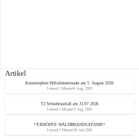
r
w
e
h
r
A
l
t
e
n
m
a
r
Artikel
k
t
Katastrophen-Hilfsdiensteinsatz am 5. August 2026
a
Lesezeit 1 Minute
•
6. Aug. 2026
n
d
e
T2 Verkehrsunfall am 31.07.2026
r
Lesezeit 1 Minute
•
3. Aug. 2026
T
r
!!ERHÖHTE WALDBRANDGEFAHR!!
i
Lesezeit 1 Minute
•
29. Juli 2026
e
s