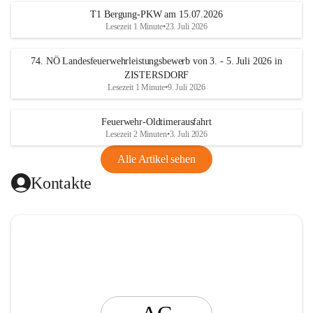
t
T1 Bergung-PKW am 15.07.2026
i
Lesezeit 1 Minute
•
23. Juli 2026
n
g
74. NÖ Landesfeuerwehrleistungsbewerb von 3. - 5. Juli 2026 in
ZISTERSDORF
Lesezeit 1 Minute
•
9. Juli 2026
Feuerwehr-Oldtimerausfahrt
Lesezeit 2 Minuten
•
3. Juli 2026
Alle Artikel sehen
Kontakte