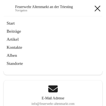
Feuerwehr Altenmarkt an der Triesting
Navigation
Feuerwehr Altenmarkt an der
Start
Triesting
Beiträge
Artikel
Kontakte
Hauptadresse
Alben
Altenmarkt 159, 2571 Altenmarkt an der Triesting, AUT
Standorte
Auf Karte ansehen
E-Mail Adresse
info@feuerwehr-altenmarkt.com