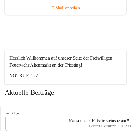
E-Mail schreiben
Herzlich Willkommen auf unserer Seite der Freiwilligen 
Feuerwehr Altenmarkt an der Triesting!
NOTRUF: 122
Aktuelle Beiträge
F
vor 3 Tagen
e
Katastrophen-Hilfsdiensteinsatz am 5
u
Lesezeit 1 Minute
•
6. Aug. 202
e