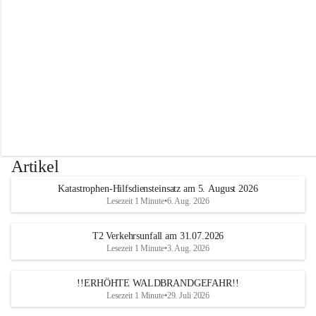
r
w
e
h
r
A
l
t
e
n
m
a
r
Artikel
k
t
Katastrophen-Hilfsdiensteinsatz am 5. August 2026
a
Lesezeit 1 Minute
•
6. Aug. 2026
n
d
e
T2 Verkehrsunfall am 31.07.2026
r
Lesezeit 1 Minute
•
3. Aug. 2026
T
r
!!ERHÖHTE WALDBRANDGEFAHR!!
i
Lesezeit 1 Minute
•
29. Juli 2026
e
s