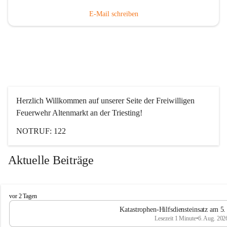
E-Mail schreiben
Herzlich Willkommen auf unserer Seite der Freiwilligen 
Feuerwehr Altenmarkt an der Triesting!
NOTRUF: 122
Aktuelle Beiträge
F
vor 2 Tagen
e
Katastrophen-Hilfsdiensteinsatz am 5
u
Lesezeit 1 Minute
•
6. Aug. 202
e