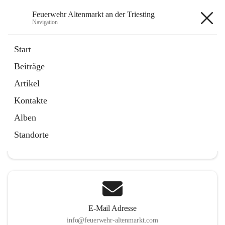
Feuerwehr Altenmarkt an der Triesting
Navigation
Feuerwehr Altenmarkt an der
Start
Triesting
Beiträge
Artikel
Kontakte
Hauptadresse
Alben
Altenmarkt 159, 2571 Altenmarkt an der Triesting, AUT
Standorte
Auf Karte ansehen
E-Mail Adresse
info@feuerwehr-altenmarkt.com