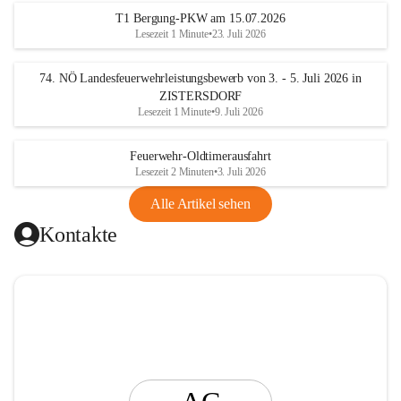
t
T1 Bergung-PKW am 15.07.2026
i
Lesezeit 1 Minute
•
23. Juli 2026
n
g
74. NÖ Landesfeuerwehrleistungsbewerb von 3. - 5. Juli 2026 in
ZISTERSDORF
Lesezeit 1 Minute
•
9. Juli 2026
Feuerwehr-Oldtimerausfahrt
Lesezeit 2 Minuten
•
3. Juli 2026
Alle Artikel sehen
Kontakte