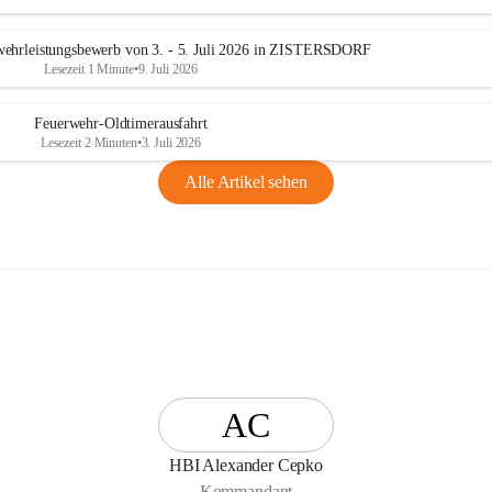
n
g
ehrleistungsbewerb von 3. - 5. Juli 2026 in ZISTERSDORF
Lesezeit 1 Minute
•
9. Juli 2026
Feuerwehr-Oldtimerausfahrt
Lesezeit 2 Minuten
•
3. Juli 2026
Alle Artikel sehen
AC
HBI Alexander Cepko
Kommandant