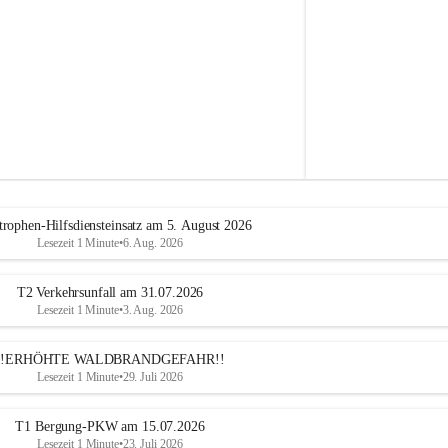
e
h
r
A
l
t
e
n
m
a
r
k
t
trophen-Hilfsdiensteinsatz am 5. August 2026
a
Lesezeit 1 Minute
•
6. Aug. 2026
n
d
e
T2 Verkehrsunfall am 31.07.2026
r
Lesezeit 1 Minute
•
3. Aug. 2026
T
r
!!ERHÖHTE WALDBRANDGEFAHR!!
i
Lesezeit 1 Minute
•
29. Juli 2026
e
s
t
T1 Bergung-PKW am 15.07.2026
i
Lesezeit 1 Minute
•
23. Juli 2026