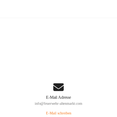
euerwehr Altenmarkt an der Triesti
Hauptadresse
Altenmarkt 159, 2571 Altenmarkt an der Triesting, AUT
Auf Karte ansehen
E-Mail Adresse
info@feuerwehr-altenmarkt.com
E-Mail schreiben