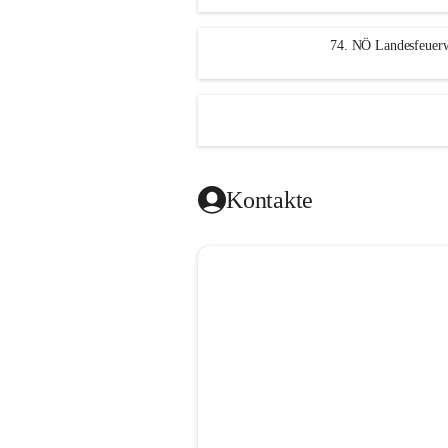
n
g
74. NÖ Landesfeuerw
Kontakte