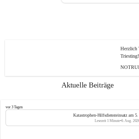
Herzlich 
Triesting!
NOTRUF
Aktuelle Beiträge
F
vor 3 Tagen
e
Katastrophen-Hilfsdiensteinsatz am 5
u
Lesezeit 1 Minute
•
6. Aug. 202
e
r
w