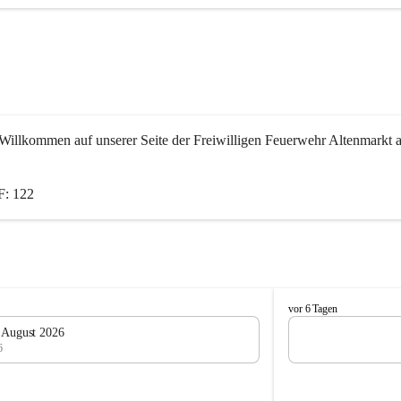
Willkommen auf unserer Seite der Freiwilligen Feuerwehr Altenmarkt a
: 122
F
vor 6 Tagen
e
. August 2026
u
6
e
r
w