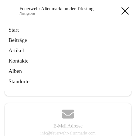
Feuerwehr Altenmarkt an der Triesting
Navigation
Feuerwehr Altenmarkt an der
Start
Triesting
Beiträge
Artikel
Kontakte
Hauptadresse
Alben
Altenmarkt 159, 2571 Altenmarkt an der Triesting, AUT
Standorte
Auf Karte ansehen
E-Mail Adresse
info@feuerwehr-altenmarkt.com