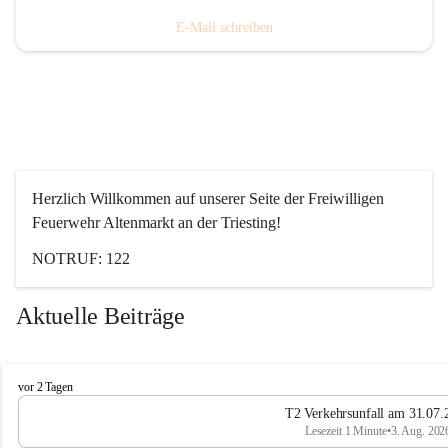
E-Mail schreiben
Herzlich Willkommen auf unserer Seite der Freiwilligen 
Feuerwehr Altenmarkt an der Triesting!
NOTRUF: 122
Aktuelle Beiträge
F
vor 2 Tagen
e
T2 Verkehrsunfall am 31.07.
u
Lesezeit 1 Minute
•
3. Aug. 202
e