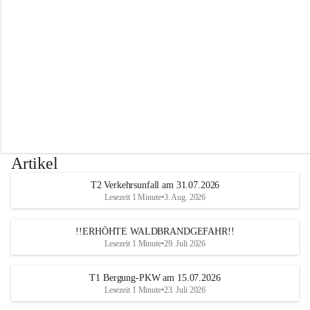
r
w
e
h
r
A
l
t
e
n
m
a
r
Artikel
k
t
T2 Verkehrsunfall am 31.07.2026
a
Lesezeit 1 Minute
•
3. Aug. 2026
n
d
e
!!ERHÖHTE WALDBRANDGEFAHR!!
r
Lesezeit 1 Minute
•
29. Juli 2026
T
r
T1 Bergung-PKW am 15.07.2026
i
Lesezeit 1 Minute
•
23. Juli 2026
e
s