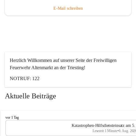
E-Mail schreiben
Herzlich Willkommen auf unserer Seite der Freiwilligen 
Feuerwehr Altenmarkt an der Triesting!
NOTRUF: 122
Aktuelle Beiträge
F
vor 1 Tag
e
Katastrophen-Hilfsdiensteinsatz am 5
u
Lesezeit 1 Minute
•
6. Aug. 202
e