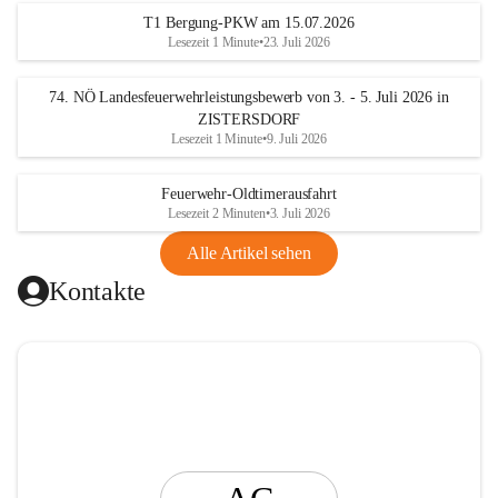
t
T1 Bergung-PKW am 15.07.2026
i
Lesezeit 1 Minute
•
23. Juli 2026
n
g
74. NÖ Landesfeuerwehrleistungsbewerb von 3. - 5. Juli 2026 in
ZISTERSDORF
Lesezeit 1 Minute
•
9. Juli 2026
Feuerwehr-Oldtimerausfahrt
Lesezeit 2 Minuten
•
3. Juli 2026
Alle Artikel sehen
Kontakte