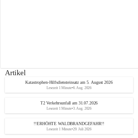
r
w
e
h
r
A
l
t
e
n
m
a
r
Artikel
k
t
Katastrophen-Hilfsdiensteinsatz am 5. August 2026
a
Lesezeit 1 Minute
•
6. Aug. 2026
n
d
e
T2 Verkehrsunfall am 31.07.2026
r
Lesezeit 1 Minute
•
3. Aug. 2026
T
r
!!ERHÖHTE WALDBRANDGEFAHR!!
i
Lesezeit 1 Minute
•
29. Juli 2026
e
s