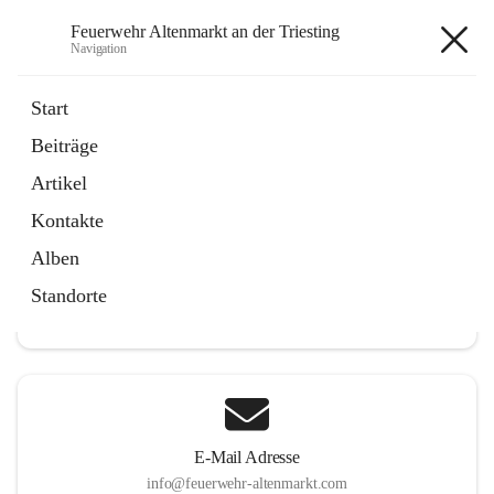
Feuerwehr Altenmarkt an der Triesting
Navigation
Feuerwehr Altenmarkt an der
Start
Triesting
Beiträge
Artikel
Kontakte
Hauptadresse
Alben
Altenmarkt 159, 2571 Altenmarkt an der Triesting, AUT
Standorte
Auf Karte ansehen
E-Mail Adresse
info@feuerwehr-altenmarkt.com