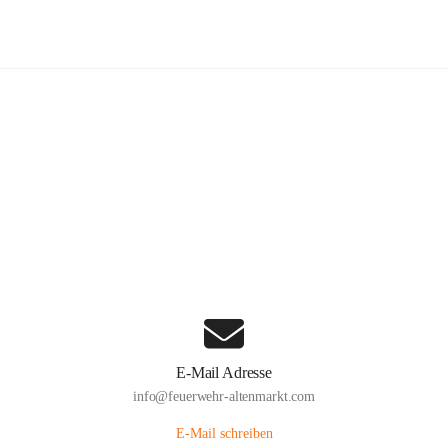
euerwehr Altenmarkt an der Triesti
Hauptadresse
Altenmarkt 159, 2571 Altenmarkt an der Triesting, AUT
Auf Karte ansehen
E-Mail Adresse
info@feuerwehr-altenmarkt.com
E-Mail schreiben