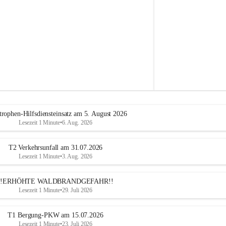
e
h
r
A
l
t
e
n
m
a
r
k
t
trophen-Hilfsdiensteinsatz am 5. August 2026
a
Lesezeit 1 Minute
•
6. Aug. 2026
n
d
e
T2 Verkehrsunfall am 31.07.2026
r
Lesezeit 1 Minute
•
3. Aug. 2026
T
r
!!ERHÖHTE WALDBRANDGEFAHR!!
i
Lesezeit 1 Minute
•
29. Juli 2026
e
s
t
T1 Bergung-PKW am 15.07.2026
i
Lesezeit 1 Minute
•
23. Juli 2026