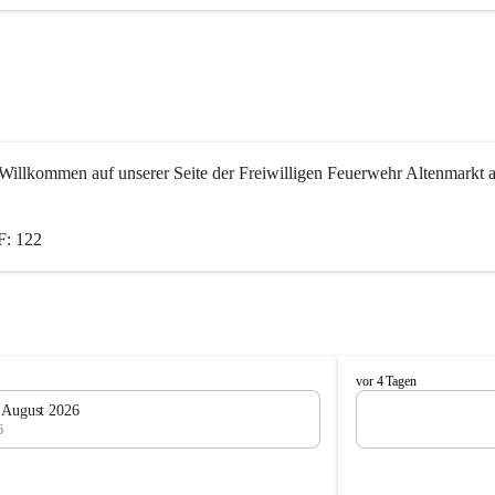
Willkommen auf unserer Seite der Freiwilligen Feuerwehr Altenmarkt a
: 122
F
vor 4 Tagen
e
. August 2026
u
6
e
r
w