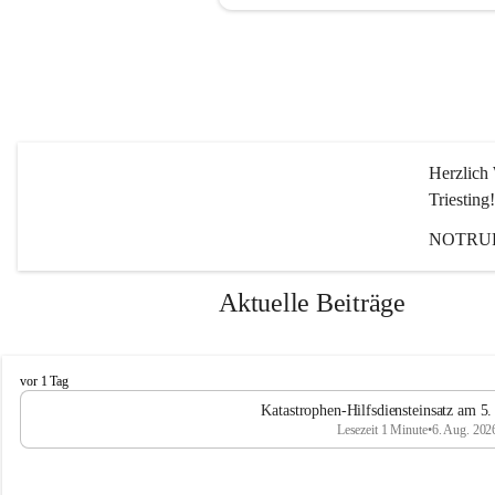
Herzlich 
Triesting!
NOTRUF
Aktuelle Beiträge
F
vor 1 Tag
e
Katastrophen-Hilfsdiensteinsatz am 5
u
Lesezeit 1 Minute
•
6. Aug. 202
e
r
w