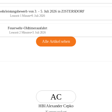
n
g
ehrleistungsbewerb von 3. - 5. Juli 2026 in ZISTERSDORF
Lesezeit 1 Minute
•
9. Juli 2026
Feuerwehr-Oldtimerausfahrt
Lesezeit 2 Minuten
•
3. Juli 2026
Alle Artikel sehen
AC
HBI Alexander Cepko
Kommandant