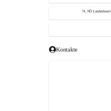
n
g
74. NÖ Landesfeuerw
Kontakte