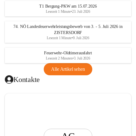
t
T1 Bergung-PKW am 15.07.2026
i
Lesezeit 1 Minute
•
23. Juli 2026
n
g
74. NÖ Landesfeuerwehrleistungsbewerb von 3. - 5. Juli 2026 in
ZISTERSDORF
Lesezeit 1 Minute
•
9. Juli 2026
Feuerwehr-Oldtimerausfahrt
Lesezeit 2 Minuten
•
3. Juli 2026
Alle Artikel sehen
Kontakte