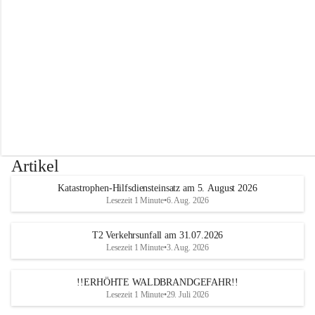
r
w
e
h
r
A
l
t
e
n
m
a
r
Artikel
k
t
Katastrophen-Hilfsdiensteinsatz am 5. August 2026
a
Lesezeit 1 Minute
•
6. Aug. 2026
n
d
e
T2 Verkehrsunfall am 31.07.2026
r
Lesezeit 1 Minute
•
3. Aug. 2026
T
r
!!ERHÖHTE WALDBRANDGEFAHR!!
i
Lesezeit 1 Minute
•
29. Juli 2026
e
s