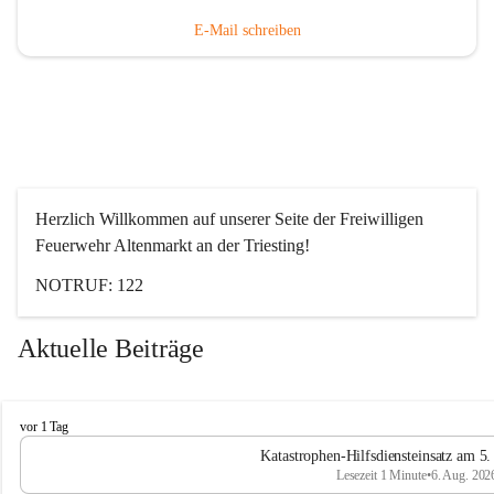
E-Mail schreiben
Herzlich Willkommen auf unserer Seite der Freiwilligen 
Feuerwehr Altenmarkt an der Triesting!
NOTRUF: 122
Aktuelle Beiträge
F
vor 1 Tag
e
Katastrophen-Hilfsdiensteinsatz am 5
u
Lesezeit 1 Minute
•
6. Aug. 202
e