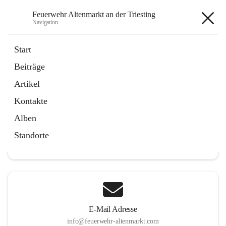
Feuerwehr Altenmarkt an der Triesting
Navigation
Feuerwehr Altenmarkt an der
Start
Triesting
Beiträge
Artikel
Kontakte
Hauptadresse
Alben
Altenmarkt 159, 2571 Altenmarkt an der Triesting, AUT
Standorte
Auf Karte ansehen
E-Mail Adresse
info@feuerwehr-altenmarkt.com