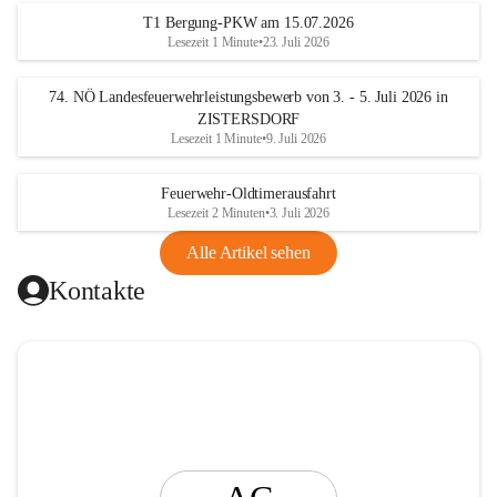
t
T1 Bergung-PKW am 15.07.2026
i
Lesezeit 1 Minute
•
23. Juli 2026
n
g
74. NÖ Landesfeuerwehrleistungsbewerb von 3. - 5. Juli 2026 in
ZISTERSDORF
Lesezeit 1 Minute
•
9. Juli 2026
Feuerwehr-Oldtimerausfahrt
Lesezeit 2 Minuten
•
3. Juli 2026
Alle Artikel sehen
Kontakte