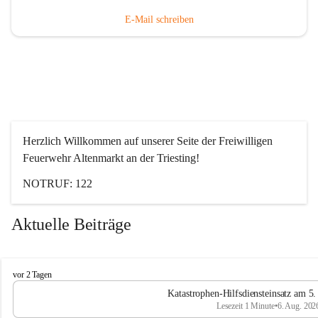
E-Mail schreiben
Herzlich Willkommen auf unserer Seite der Freiwilligen 
Feuerwehr Altenmarkt an der Triesting!
NOTRUF: 122
Aktuelle Beiträge
F
vor 2 Tagen
e
Katastrophen-Hilfsdiensteinsatz am 5
u
Lesezeit 1 Minute
•
6. Aug. 202
e