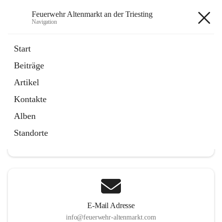
Feuerwehr Altenmarkt an der Triesting
Navigation
Feuerwehr Altenmarkt an der
Start
Triesting
Beiträge
Artikel
Kontakte
Hauptadresse
Alben
Altenmarkt 159, 2571 Altenmarkt an der Triesting, AUT
Standorte
Auf Karte ansehen
E-Mail Adresse
info@feuerwehr-altenmarkt.com