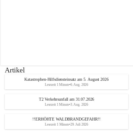
r
w
e
h
r
A
l
t
e
n
m
a
r
Artikel
k
t
Katastrophen-Hilfsdiensteinsatz am 5. August 2026
a
Lesezeit 1 Minute
•
6. Aug. 2026
n
d
e
T2 Verkehrsunfall am 31.07.2026
r
Lesezeit 1 Minute
•
3. Aug. 2026
T
r
!!ERHÖHTE WALDBRANDGEFAHR!!
i
Lesezeit 1 Minute
•
29. Juli 2026
e
s