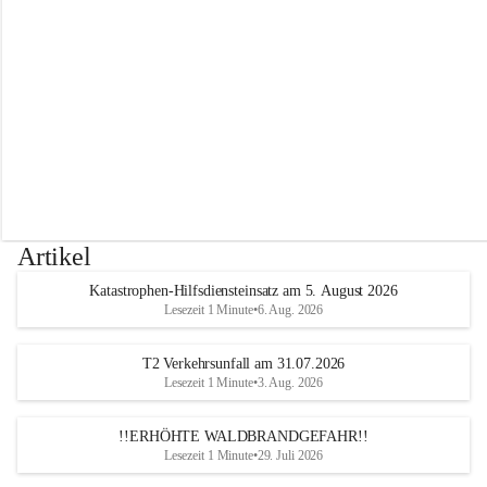
r
w
e
h
r
A
l
t
e
n
m
a
r
Artikel
k
t
Katastrophen-Hilfsdiensteinsatz am 5. August 2026
a
Lesezeit 1 Minute
•
6. Aug. 2026
n
d
e
T2 Verkehrsunfall am 31.07.2026
r
Lesezeit 1 Minute
•
3. Aug. 2026
T
r
!!ERHÖHTE WALDBRANDGEFAHR!!
i
Lesezeit 1 Minute
•
29. Juli 2026
e
s