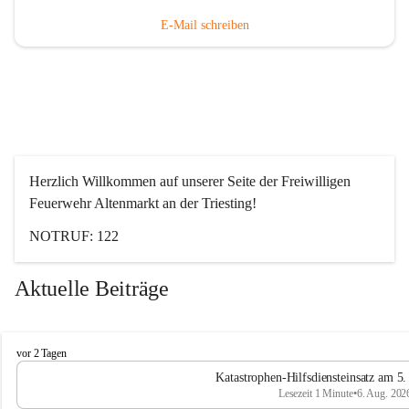
E-Mail schreiben
Herzlich Willkommen auf unserer Seite der Freiwilligen 
Feuerwehr Altenmarkt an der Triesting!
NOTRUF: 122
Aktuelle Beiträge
F
vor 2 Tagen
e
Katastrophen-Hilfsdiensteinsatz am 5
u
Lesezeit 1 Minute
•
6. Aug. 202
e