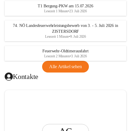
t
T1 Bergung-PKW am 15.07.2026
i
Lesezeit 1 Minute
•
23. Juli 2026
n
g
74. NÖ Landesfeuerwehrleistungsbewerb von 3. - 5. Juli 2026 in
ZISTERSDORF
Lesezeit 1 Minute
•
9. Juli 2026
Feuerwehr-Oldtimerausfahrt
Lesezeit 2 Minuten
•
3. Juli 2026
Alle Artikel sehen
Kontakte