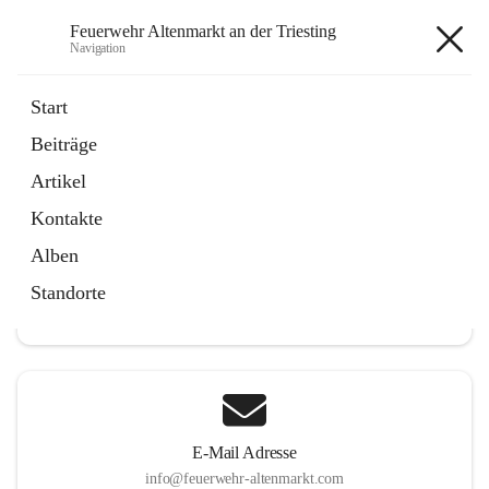
Feuerwehr Altenmarkt an der Triesting
Navigation
Feuerwehr Altenmarkt an der
Start
Triesting
Beiträge
Artikel
Kontakte
Hauptadresse
Alben
Altenmarkt 159, 2571 Altenmarkt an der Triesting, AUT
Standorte
Auf Karte ansehen
E-Mail Adresse
info@feuerwehr-altenmarkt.com