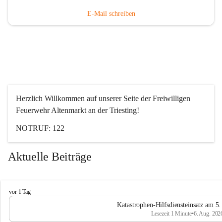
E-Mail schreiben
Herzlich Willkommen auf unserer Seite der Freiwilligen 
Feuerwehr Altenmarkt an der Triesting!
NOTRUF: 122
Aktuelle Beiträge
F
vor 1 Tag
e
Katastrophen-Hilfsdiensteinsatz am 5
u
Lesezeit 1 Minute
•
6. Aug. 202
e