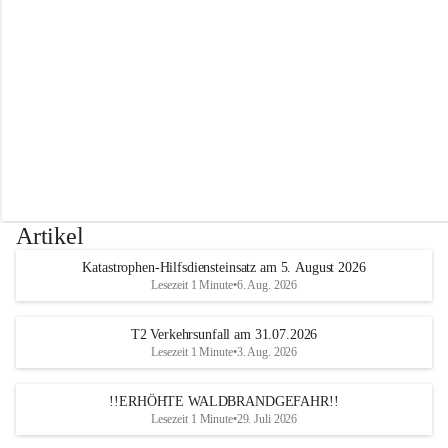
r
w
e
h
r
A
l
t
e
n
m
a
r
Artikel
k
t
Katastrophen-Hilfsdiensteinsatz am 5. August 2026
a
Lesezeit 1 Minute
•
6. Aug. 2026
n
d
e
T2 Verkehrsunfall am 31.07.2026
r
Lesezeit 1 Minute
•
3. Aug. 2026
T
r
!!ERHÖHTE WALDBRANDGEFAHR!!
i
Lesezeit 1 Minute
•
29. Juli 2026
e
s