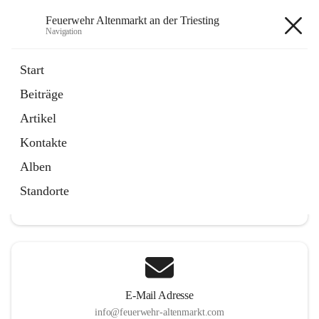
Feuerwehr Altenmarkt an der Triesting
Navigation
Feuerwehr Altenmarkt an der
Start
Triesting
Beiträge
Artikel
Kontakte
Hauptadresse
Alben
Altenmarkt 159, 2571 Altenmarkt an der Triesting, AUT
Standorte
Auf Karte ansehen
E-Mail Adresse
info@feuerwehr-altenmarkt.com