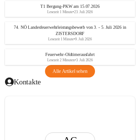
t
T1 Bergung-PKW am 15.07.2026
i
Lesezeit 1 Minute
•
23. Juli 2026
n
g
74. NÖ Landesfeuerwehrleistungsbewerb von 3. - 5. Juli 2026 in
ZISTERSDORF
Lesezeit 1 Minute
•
9. Juli 2026
Feuerwehr-Oldtimerausfahrt
Lesezeit 2 Minuten
•
3. Juli 2026
Alle Artikel sehen
Kontakte