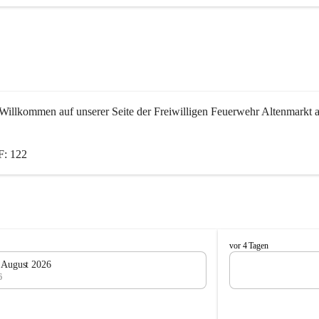
Willkommen auf unserer Seite der Freiwilligen Feuerwehr Altenmarkt a
: 122
F
vor 4 Tagen
e
. August 2026
u
6
e
r
w