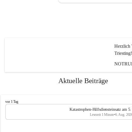
Herzlich 
Triesting!
NOTRUF
Aktuelle Beiträge
F
vor 1 Tag
e
Katastrophen-Hilfsdiensteinsatz am 5
u
Lesezeit 1 Minute
•
6. Aug. 202
e
r
w