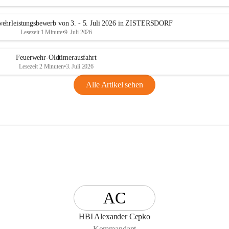
n
g
ehrleistungsbewerb von 3. - 5. Juli 2026 in ZISTERSDORF
Lesezeit 1 Minute
•
9. Juli 2026
Feuerwehr-Oldtimerausfahrt
Lesezeit 2 Minuten
•
3. Juli 2026
Alle Artikel sehen
AC
HBI Alexander Cepko
Kommandant