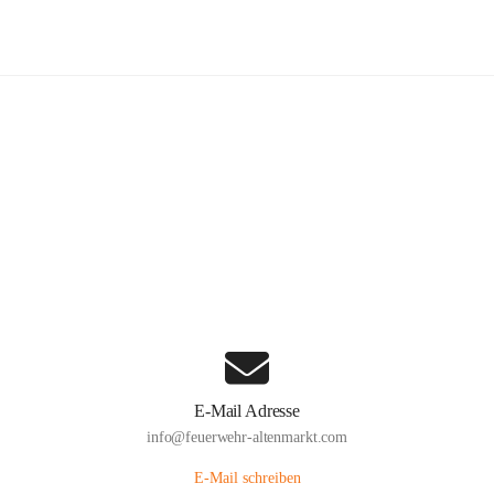
euerwehr Altenmarkt an der Triesti
Hauptadresse
Altenmarkt 159, 2571 Altenmarkt an der Triesting, AUT
Auf Karte ansehen
E-Mail Adresse
info@feuerwehr-altenmarkt.com
E-Mail schreiben