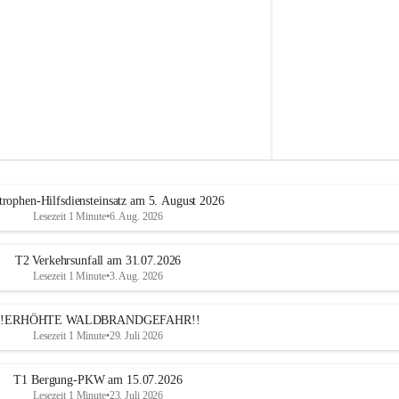
e
h
r
A
l
t
e
n
m
a
r
k
t
trophen-Hilfsdiensteinsatz am 5. August 2026
a
Lesezeit 1 Minute
•
6. Aug. 2026
n
d
e
T2 Verkehrsunfall am 31.07.2026
r
Lesezeit 1 Minute
•
3. Aug. 2026
T
r
!!ERHÖHTE WALDBRANDGEFAHR!!
i
Lesezeit 1 Minute
•
29. Juli 2026
e
s
t
T1 Bergung-PKW am 15.07.2026
i
Lesezeit 1 Minute
•
23. Juli 2026