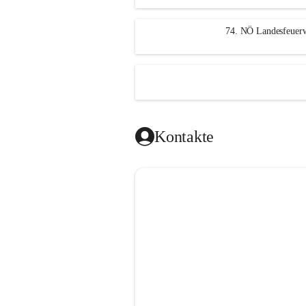
n
g
74. NÖ Landesfeuerw
Kontakte