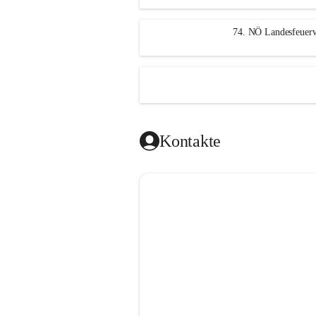
n
g
74. NÖ Landesfeuerw
Kontakte