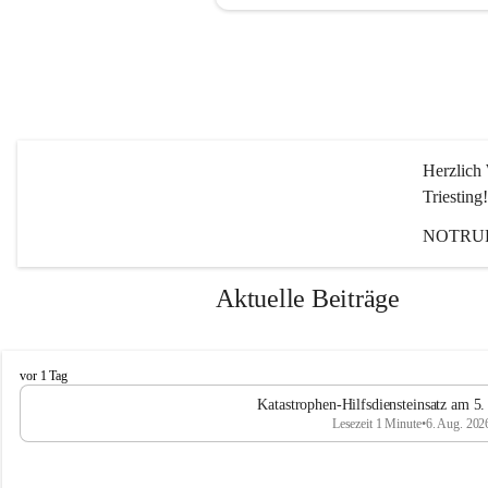
Herzlich 
Triesting!
NOTRUF
Aktuelle Beiträge
F
vor 1 Tag
e
Katastrophen-Hilfsdiensteinsatz am 5
u
Lesezeit 1 Minute
•
6. Aug. 202
e
r
w