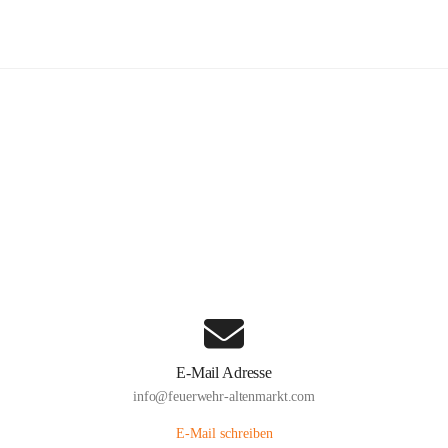
euerwehr Altenmarkt an der Triesti
Hauptadresse
Altenmarkt 159, 2571 Altenmarkt an der Triesting, AUT
Auf Karte ansehen
E-Mail Adresse
info@feuerwehr-altenmarkt.com
E-Mail schreiben