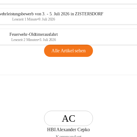
n
g
ehrleistungsbewerb von 3. - 5. Juli 2026 in ZISTERSDORF
Lesezeit 1 Minute
•
9. Juli 2026
Feuerwehr-Oldtimerausfahrt
Lesezeit 2 Minuten
•
3. Juli 2026
Alle Artikel sehen
AC
HBI Alexander Cepko
Kommandant