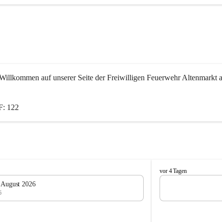
Willkommen auf unserer Seite der Freiwilligen Feuerwehr Altenmarkt a
: 122
F
vor 4 Tagen
e
. August 2026
u
6
e
r
w