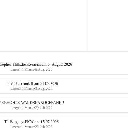
e
h
r
A
l
t
e
n
m
a
r
k
t
trophen-Hilfsdiensteinsatz am 5. August 2026
a
Lesezeit 1 Minute
•
6. Aug. 2026
n
d
e
T2 Verkehrsunfall am 31.07.2026
r
Lesezeit 1 Minute
•
3. Aug. 2026
T
r
!!ERHÖHTE WALDBRANDGEFAHR!!
i
Lesezeit 1 Minute
•
29. Juli 2026
e
s
t
T1 Bergung-PKW am 15.07.2026
i
Lesezeit 1 Minute
•
23. Juli 2026