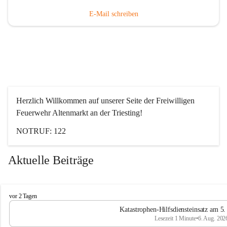
E-Mail schreiben
Herzlich Willkommen auf unserer Seite der Freiwilligen 
Feuerwehr Altenmarkt an der Triesting!
NOTRUF: 122
Aktuelle Beiträge
F
vor 2 Tagen
e
Katastrophen-Hilfsdiensteinsatz am 5
u
Lesezeit 1 Minute
•
6. Aug. 202
e