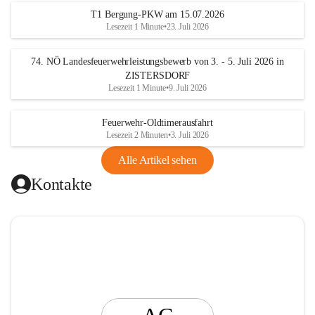
t
T1 Bergung-PKW am 15.07.2026
i
Lesezeit 1 Minute
•
23. Juli 2026
n
g
74. NÖ Landesfeuerwehrleistungsbewerb von 3. - 5. Juli 2026 in
ZISTERSDORF
Lesezeit 1 Minute
•
9. Juli 2026
Feuerwehr-Oldtimerausfahrt
Lesezeit 2 Minuten
•
3. Juli 2026
Alle Artikel sehen
Kontakte