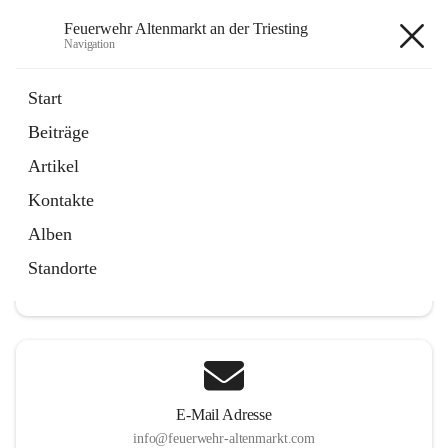
Feuerwehr Altenmarkt an der Triesting
Navigation
Feuerwehr Altenmarkt an der
Start
Triesting
Beiträge
Artikel
Kontakte
Hauptadresse
Alben
Altenmarkt 159, 2571 Altenmarkt an der Triesting, AUT
Standorte
Auf Karte ansehen
E-Mail Adresse
info@feuerwehr-altenmarkt.com