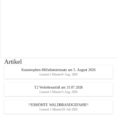
r
w
e
h
r
A
l
t
e
n
m
a
r
Artikel
k
t
Katastrophen-Hilfsdiensteinsatz am 5. August 2026
a
Lesezeit 1 Minute
•
6. Aug. 2026
n
d
e
T2 Verkehrsunfall am 31.07.2026
r
Lesezeit 1 Minute
•
3. Aug. 2026
T
r
!!ERHÖHTE WALDBRANDGEFAHR!!
i
Lesezeit 1 Minute
•
29. Juli 2026
e
s