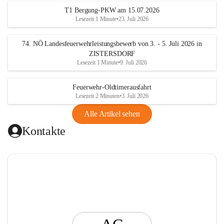
t
T1 Bergung-PKW am 15.07.2026
i
Lesezeit 1 Minute
•
23. Juli 2026
n
g
74. NÖ Landesfeuerwehrleistungsbewerb von 3. - 5. Juli 2026 in
ZISTERSDORF
Lesezeit 1 Minute
•
9. Juli 2026
Feuerwehr-Oldtimerausfahrt
Lesezeit 2 Minuten
•
3. Juli 2026
Alle Artikel sehen
Kontakte