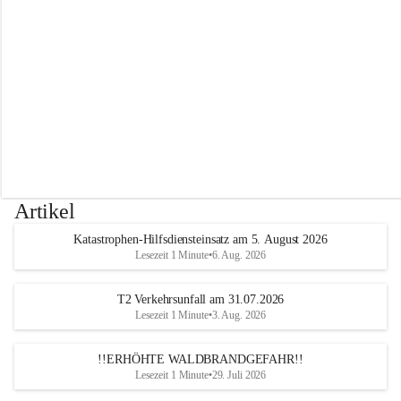
r
w
e
h
r
A
l
t
e
n
m
a
r
Artikel
k
t
Katastrophen-Hilfsdiensteinsatz am 5. August 2026
a
Lesezeit 1 Minute
•
6. Aug. 2026
n
d
e
T2 Verkehrsunfall am 31.07.2026
r
Lesezeit 1 Minute
•
3. Aug. 2026
T
r
!!ERHÖHTE WALDBRANDGEFAHR!!
i
Lesezeit 1 Minute
•
29. Juli 2026
e
s