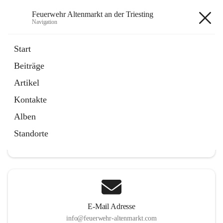
Feuerwehr Altenmarkt an der Triesting
Navigation
Feuerwehr Altenmarkt an der
Start
Triesting
Beiträge
Artikel
Kontakte
Hauptadresse
Alben
Altenmarkt 159, 2571 Altenmarkt an der Triesting, AUT
Standorte
Auf Karte ansehen
E-Mail Adresse
info@feuerwehr-altenmarkt.com