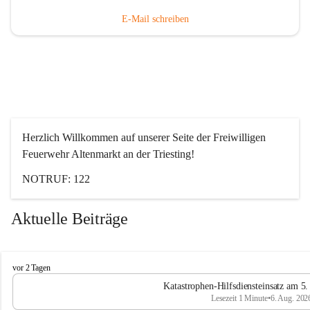
E-Mail schreiben
Herzlich Willkommen auf unserer Seite der Freiwilligen 
Feuerwehr Altenmarkt an der Triesting!
NOTRUF: 122
Aktuelle Beiträge
F
vor 2 Tagen
e
Katastrophen-Hilfsdiensteinsatz am 5
u
Lesezeit 1 Minute
•
6. Aug. 202
e