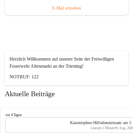
E-Mail schreiben
Herzlich Willkommen auf unserer Seite der Freiwilligen 
Feuerwehr Altenmarkt an der Triesting!
NOTRUF: 122
Aktuelle Beiträge
F
vor 4 Tagen
e
Katastrophen-Hilfsdiensteinsatz am 5
u
Lesezeit 1 Minute
•
6. Aug. 202
e