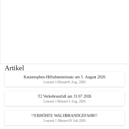
r
w
e
h
r
A
l
t
e
n
m
a
r
Artikel
k
t
Katastrophen-Hilfsdiensteinsatz am 5. August 2026
a
Lesezeit 1 Minute
•
6. Aug. 2026
n
d
e
T2 Verkehrsunfall am 31.07.2026
r
Lesezeit 1 Minute
•
3. Aug. 2026
T
r
!!ERHÖHTE WALDBRANDGEFAHR!!
i
Lesezeit 1 Minute
•
29. Juli 2026
e
s