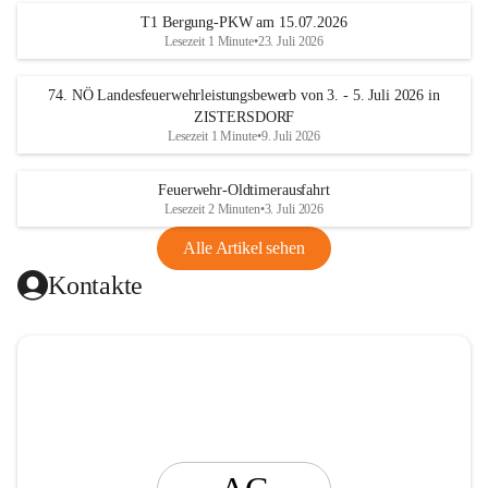
t
T1 Bergung-PKW am 15.07.2026
i
Lesezeit 1 Minute
•
23. Juli 2026
n
g
74. NÖ Landesfeuerwehrleistungsbewerb von 3. - 5. Juli 2026 in
ZISTERSDORF
Lesezeit 1 Minute
•
9. Juli 2026
Feuerwehr-Oldtimerausfahrt
Lesezeit 2 Minuten
•
3. Juli 2026
Alle Artikel sehen
Kontakte