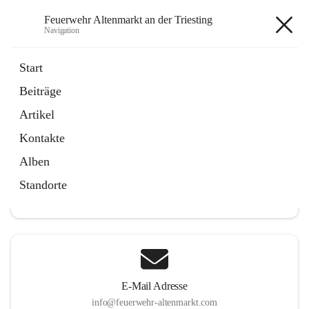
Feuerwehr Altenmarkt an der Triesting
Navigation
Feuerwehr Altenmarkt an der
Start
Triesting
Beiträge
Artikel
Kontakte
Hauptadresse
Alben
Altenmarkt 159, 2571 Altenmarkt an der Triesting, AUT
Standorte
Auf Karte ansehen
E-Mail Adresse
info@feuerwehr-altenmarkt.com