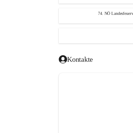
n
g
74. NÖ Landesfeuerw
Kontakte