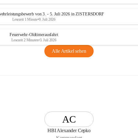
n
g
ehrleistungsbewerb von 3. - 5. Juli 2026 in ZISTERSDORF
Lesezeit 1 Minute
•
9. Juli 2026
Feuerwehr-Oldtimerausfahrt
Lesezeit 2 Minuten
•
3. Juli 2026
Alle Artikel sehen
AC
HBI Alexander Cepko
Kommandant