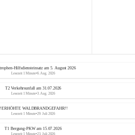
e
h
r
A
l
t
e
n
m
a
r
k
t
trophen-Hilfsdiensteinsatz am 5. August 2026
a
Lesezeit 1 Minute
•
6. Aug. 2026
n
d
e
T2 Verkehrsunfall am 31.07.2026
r
Lesezeit 1 Minute
•
3. Aug. 2026
T
r
!!ERHÖHTE WALDBRANDGEFAHR!!
i
Lesezeit 1 Minute
•
29. Juli 2026
e
s
t
T1 Bergung-PKW am 15.07.2026
i
Lesezeit 1 Minute
•
23. Juli 2026