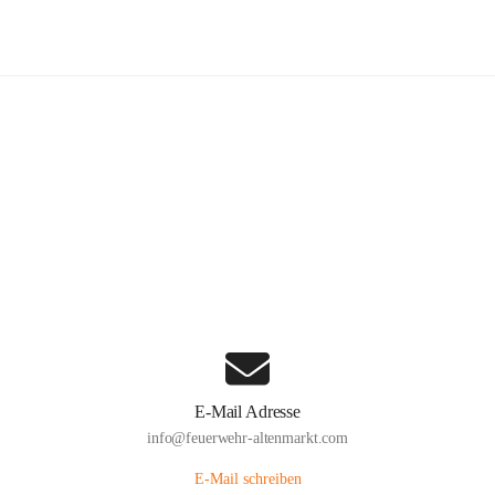
euerwehr Altenmarkt an der Triesti
Hauptadresse
Altenmarkt 159, 2571 Altenmarkt an der Triesting, AUT
Auf Karte ansehen
E-Mail Adresse
info@feuerwehr-altenmarkt.com
E-Mail schreiben