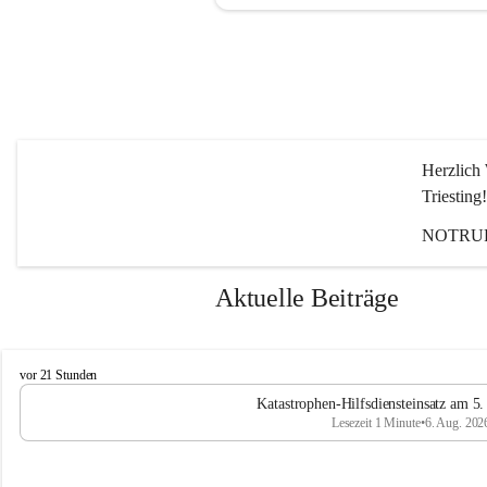
Herzlich 
Triesting!
NOTRUF
Aktuelle Beiträge
F
vor 21 Stunden
e
Katastrophen-Hilfsdiensteinsatz am 5
u
Lesezeit 1 Minute
•
6. Aug. 202
e
r
w