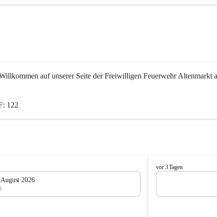
Willkommen auf unserer Seite der Freiwilligen Feuerwehr Altenmarkt a
: 122
F
vor 3 Tagen
e
. August 2026
u
6
e
r
w