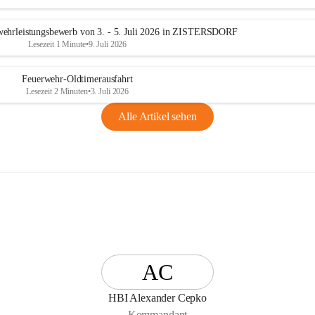
n
g
ehrleistungsbewerb von 3. - 5. Juli 2026 in ZISTERSDORF
Lesezeit 1 Minute
•
9. Juli 2026
Feuerwehr-Oldtimerausfahrt
Lesezeit 2 Minuten
•
3. Juli 2026
Alle Artikel sehen
AC
HBI Alexander Cepko
Kommandant