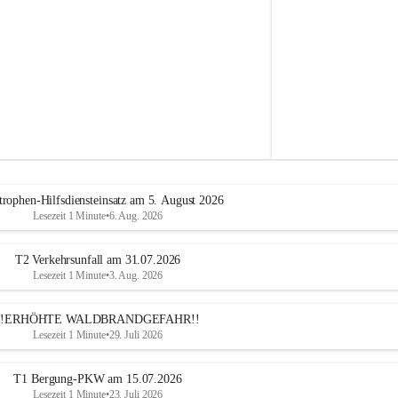
e
h
r
A
l
t
e
n
m
a
r
k
t
trophen-Hilfsdiensteinsatz am 5. August 2026
a
Lesezeit 1 Minute
•
6. Aug. 2026
n
d
e
T2 Verkehrsunfall am 31.07.2026
r
Lesezeit 1 Minute
•
3. Aug. 2026
T
r
!!ERHÖHTE WALDBRANDGEFAHR!!
i
Lesezeit 1 Minute
•
29. Juli 2026
e
s
t
T1 Bergung-PKW am 15.07.2026
i
Lesezeit 1 Minute
•
23. Juli 2026