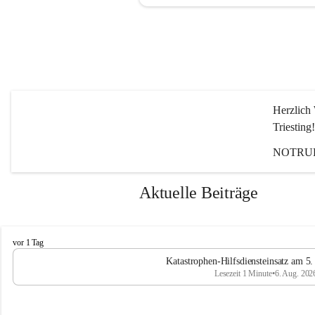
Herzlich 
Triesting!
NOTRUF
Aktuelle Beiträge
F
vor 1 Tag
e
Katastrophen-Hilfsdiensteinsatz am 5
u
Lesezeit 1 Minute
•
6. Aug. 202
e
r
w