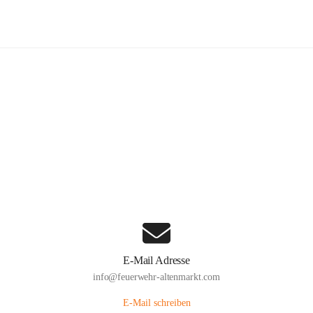
euerwehr Altenmarkt an der Triesti
Hauptadresse
Altenmarkt 159, 2571 Altenmarkt an der Triesting, AUT
Auf Karte ansehen
E-Mail Adresse
info@feuerwehr-altenmarkt.com
E-Mail schreiben