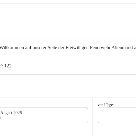
Willkommen auf unserer Seite der Freiwilligen Feuerwehr Altenmarkt a
: 122
F
vor 4 Tagen
e
. August 2026
u
6
e
r
w