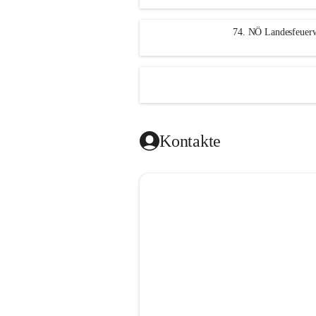
n
g
74. NÖ Landesfeuerw
Kontakte