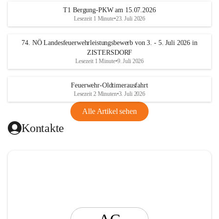
t
T1 Bergung-PKW am 15.07.2026
i
Lesezeit 1 Minute
•
23. Juli 2026
n
g
74. NÖ Landesfeuerwehrleistungsbewerb von 3. - 5. Juli 2026 in
ZISTERSDORF
Lesezeit 1 Minute
•
9. Juli 2026
Feuerwehr-Oldtimerausfahrt
Lesezeit 2 Minuten
•
3. Juli 2026
Alle Artikel sehen
Kontakte