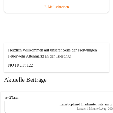
E-Mail schreiben
Herzlich Willkommen auf unserer Seite der Freiwilligen 
Feuerwehr Altenmarkt an der Triesting!
NOTRUF: 122
Aktuelle Beiträge
F
vor 2 Tagen
e
Katastrophen-Hilfsdiensteinsatz am 5
u
Lesezeit 1 Minute
•
6. Aug. 202
e