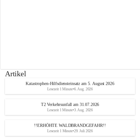
r
w
e
h
r
A
l
t
e
n
m
a
r
Artikel
k
t
Katastrophen-Hilfsdiensteinsatz am 5. August 2026
a
Lesezeit 1 Minute
•
6. Aug. 2026
n
d
e
T2 Verkehrsunfall am 31.07.2026
r
Lesezeit 1 Minute
•
3. Aug. 2026
T
r
!!ERHÖHTE WALDBRANDGEFAHR!!
i
Lesezeit 1 Minute
•
29. Juli 2026
e
s