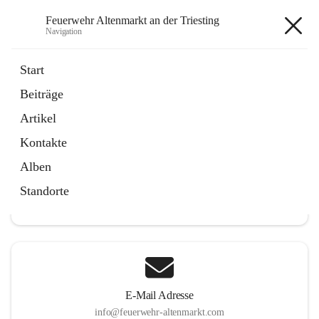
Feuerwehr Altenmarkt an der Triesting
Navigation
Feuerwehr Altenmarkt an der
Start
Triesting
Beiträge
Artikel
Kontakte
Hauptadresse
Alben
Altenmarkt 159, 2571 Altenmarkt an der Triesting, AUT
Standorte
Auf Karte ansehen
E-Mail Adresse
info@feuerwehr-altenmarkt.com