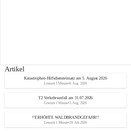
r
w
e
h
r
A
l
t
e
n
m
a
r
Artikel
k
t
Katastrophen-Hilfsdiensteinsatz am 5. August 2026
a
Lesezeit 1 Minute
•
6. Aug. 2026
n
d
e
T2 Verkehrsunfall am 31.07.2026
r
Lesezeit 1 Minute
•
3. Aug. 2026
T
r
!!ERHÖHTE WALDBRANDGEFAHR!!
i
Lesezeit 1 Minute
•
29. Juli 2026
e
s