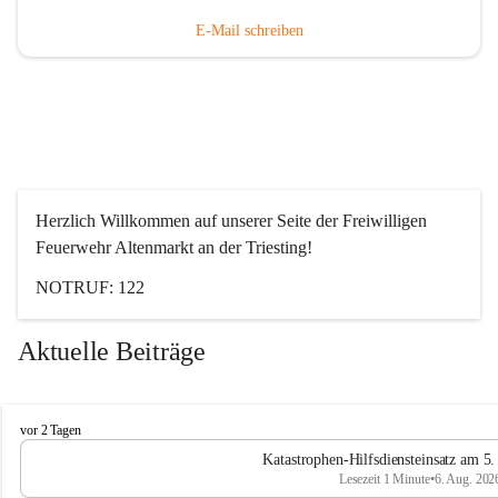
E-Mail schreiben
Herzlich Willkommen auf unserer Seite der Freiwilligen 
Feuerwehr Altenmarkt an der Triesting!
NOTRUF: 122
Aktuelle Beiträge
F
vor 2 Tagen
e
Katastrophen-Hilfsdiensteinsatz am 5
u
Lesezeit 1 Minute
•
6. Aug. 202
e