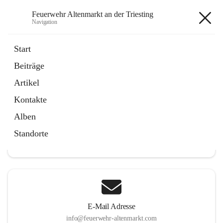
Feuerwehr Altenmarkt an der Triesting
Navigation
Feuerwehr Altenmarkt an der
Start
Triesting
Beiträge
Artikel
Kontakte
Hauptadresse
Alben
Altenmarkt 159, 2571 Altenmarkt an der Triesting, AUT
Standorte
Auf Karte ansehen
E-Mail Adresse
info@feuerwehr-altenmarkt.com