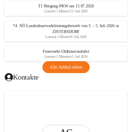
t
T1 Bergung-PKW am 15.07.2026
i
Lesezeit 1 Minute
•
23. Juli 2026
n
g
74. NÖ Landesfeuerwehrleistungsbewerb von 3. - 5. Juli 2026 in
ZISTERSDORF
Lesezeit 1 Minute
•
9. Juli 2026
Feuerwehr-Oldtimerausfahrt
Lesezeit 2 Minuten
•
3. Juli 2026
Alle Artikel sehen
Kontakte