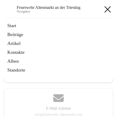
Feuerwehr Altenmarkt an der Triesting
Navigation
Feuerwehr Altenmarkt an der
Start
Triesting
Beiträge
Artikel
Kontakte
Hauptadresse
Alben
Altenmarkt 159, 2571 Altenmarkt an der Triesting, AUT
Standorte
Auf Karte ansehen
E-Mail Adresse
info@feuerwehr-altenmarkt.com