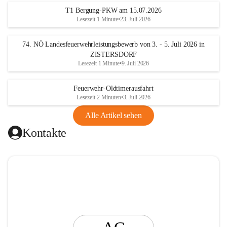
t
T1 Bergung-PKW am 15.07.2026
i
Lesezeit 1 Minute
•
23. Juli 2026
n
g
74. NÖ Landesfeuerwehrleistungsbewerb von 3. - 5. Juli 2026 in
ZISTERSDORF
Lesezeit 1 Minute
•
9. Juli 2026
Feuerwehr-Oldtimerausfahrt
Lesezeit 2 Minuten
•
3. Juli 2026
Alle Artikel sehen
Kontakte