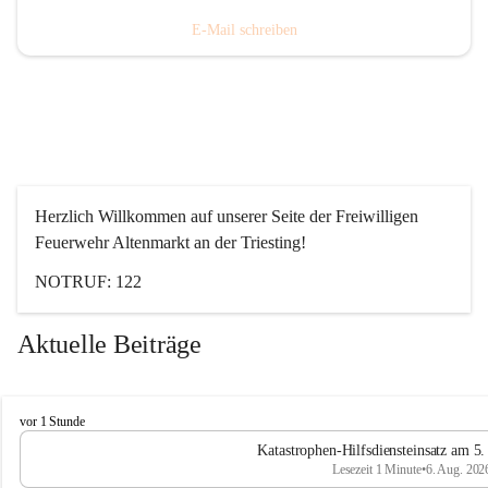
E-Mail schreiben
Herzlich Willkommen auf unserer Seite der Freiwilligen 
Feuerwehr Altenmarkt an der Triesting!
NOTRUF: 122
Aktuelle Beiträge
F
vor 1 Stunde
e
Katastrophen-Hilfsdiensteinsatz am 5
u
Lesezeit 1 Minute
•
6. Aug. 202
e