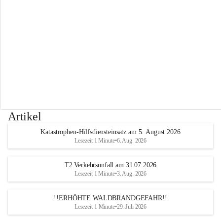
r
w
e
h
r
A
l
t
e
n
m
a
r
Artikel
k
t
Katastrophen-Hilfsdiensteinsatz am 5. August 2026
a
Lesezeit 1 Minute
•
6. Aug. 2026
n
d
e
T2 Verkehrsunfall am 31.07.2026
r
Lesezeit 1 Minute
•
3. Aug. 2026
T
r
!!ERHÖHTE WALDBRANDGEFAHR!!
i
Lesezeit 1 Minute
•
29. Juli 2026
e
s