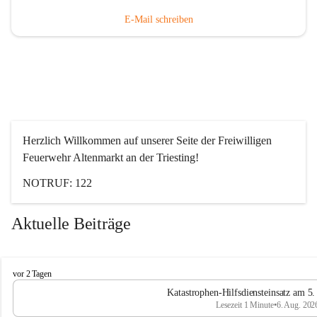
E-Mail schreiben
Herzlich Willkommen auf unserer Seite der Freiwilligen 
Feuerwehr Altenmarkt an der Triesting!
NOTRUF: 122
Aktuelle Beiträge
F
vor 2 Tagen
e
Katastrophen-Hilfsdiensteinsatz am 5
u
Lesezeit 1 Minute
•
6. Aug. 202
e