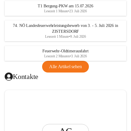
t
T1 Bergung-PKW am 15.07.2026
i
Lesezeit 1 Minute
•
23. Juli 2026
n
g
74. NÖ Landesfeuerwehrleistungsbewerb von 3. - 5. Juli 2026 in
ZISTERSDORF
Lesezeit 1 Minute
•
9. Juli 2026
Feuerwehr-Oldtimerausfahrt
Lesezeit 2 Minuten
•
3. Juli 2026
Alle Artikel sehen
Kontakte