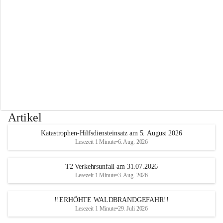
r
w
e
h
r
A
l
t
e
n
m
a
r
Artikel
k
t
Katastrophen-Hilfsdiensteinsatz am 5. August 2026
a
Lesezeit 1 Minute
•
6. Aug. 2026
n
d
e
T2 Verkehrsunfall am 31.07.2026
r
Lesezeit 1 Minute
•
3. Aug. 2026
T
r
!!ERHÖHTE WALDBRANDGEFAHR!!
i
Lesezeit 1 Minute
•
29. Juli 2026
e
s