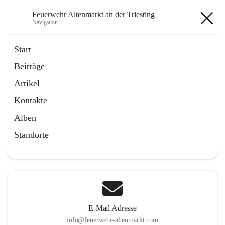
Feuerwehr Altenmarkt an der Triesting
Navigation
Feuerwehr Altenmarkt an der
Start
Triesting
Beiträge
Artikel
Kontakte
Hauptadresse
Alben
Altenmarkt 159, 2571 Altenmarkt an der Triesting, AUT
Standorte
Auf Karte ansehen
E-Mail Adresse
info@feuerwehr-altenmarkt.com