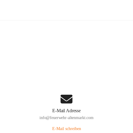
euerwehr Altenmarkt an der Triesti
Hauptadresse
Altenmarkt 159, 2571 Altenmarkt an der Triesting, AUT
Auf Karte ansehen
E-Mail Adresse
info@feuerwehr-altenmarkt.com
E-Mail schreiben