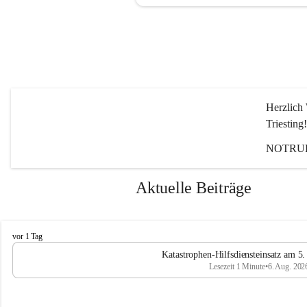
Herzlich 
Triesting!
NOTRUF
Aktuelle Beiträge
F
vor 1 Tag
e
Katastrophen-Hilfsdiensteinsatz am 5
u
Lesezeit 1 Minute
•
6. Aug. 202
e
r
w