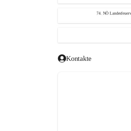
n
g
74. NÖ Landesfeuerw
Kontakte