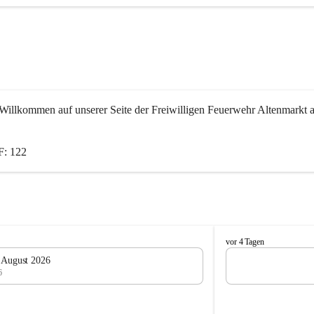
Willkommen auf unserer Seite der Freiwilligen Feuerwehr Altenmarkt a
: 122
F
vor 4 Tagen
e
. August 2026
u
6
e
r
w