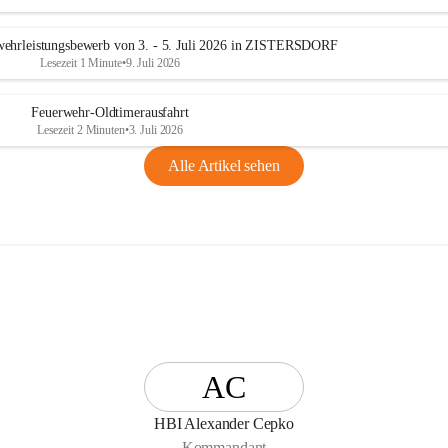
n
g
ehrleistungsbewerb von 3. - 5. Juli 2026 in ZISTERSDORF
Lesezeit 1 Minute
•
9. Juli 2026
Feuerwehr-Oldtimerausfahrt
Lesezeit 2 Minuten
•
3. Juli 2026
Alle Artikel sehen
AC
HBI Alexander Cepko
Kommandant