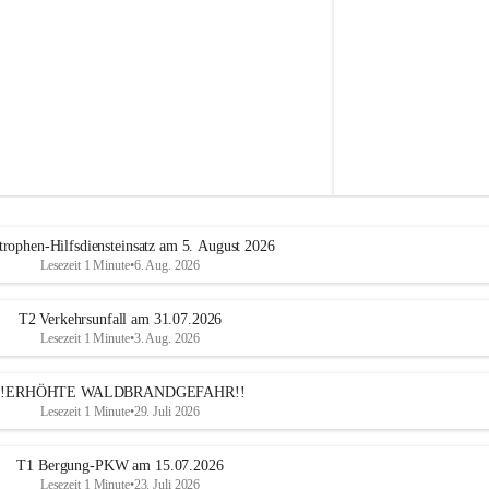
e
h
r
A
l
t
e
n
m
a
r
k
t
trophen-Hilfsdiensteinsatz am 5. August 2026
a
Lesezeit 1 Minute
•
6. Aug. 2026
n
d
e
T2 Verkehrsunfall am 31.07.2026
r
Lesezeit 1 Minute
•
3. Aug. 2026
T
r
!!ERHÖHTE WALDBRANDGEFAHR!!
i
Lesezeit 1 Minute
•
29. Juli 2026
e
s
t
T1 Bergung-PKW am 15.07.2026
i
Lesezeit 1 Minute
•
23. Juli 2026