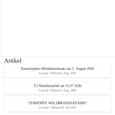
r
w
e
h
r
A
l
t
e
n
m
a
r
Artikel
k
t
Katastrophen-Hilfsdiensteinsatz am 5. August 2026
a
Lesezeit 1 Minute
•
6. Aug. 2026
n
d
e
T2 Verkehrsunfall am 31.07.2026
r
Lesezeit 1 Minute
•
3. Aug. 2026
T
r
!!ERHÖHTE WALDBRANDGEFAHR!!
i
Lesezeit 1 Minute
•
29. Juli 2026
e
s