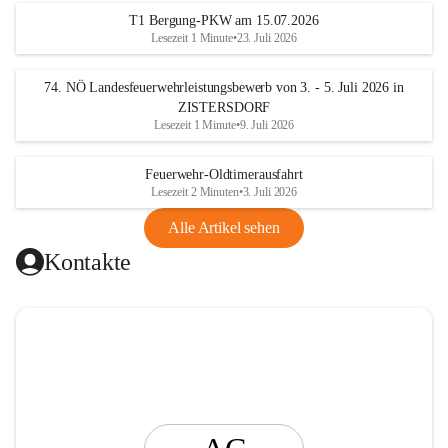
t
T1 Bergung-PKW am 15.07.2026
i
Lesezeit 1 Minute
•
23. Juli 2026
n
g
74. NÖ Landesfeuerwehrleistungsbewerb von 3. - 5. Juli 2026 in
ZISTERSDORF
Lesezeit 1 Minute
•
9. Juli 2026
Feuerwehr-Oldtimerausfahrt
Lesezeit 2 Minuten
•
3. Juli 2026
Alle Artikel sehen
Kontakte