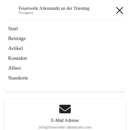
Feuerwehr Altenmarkt an der Triesting
Navigation
Feuerwehr Altenmarkt an der
Start
Triesting
Beiträge
Artikel
Kontakte
Hauptadresse
Alben
Altenmarkt 159, 2571 Altenmarkt an der Triesting, AUT
Standorte
Auf Karte ansehen
E-Mail Adresse
info@feuerwehr-altenmarkt.com