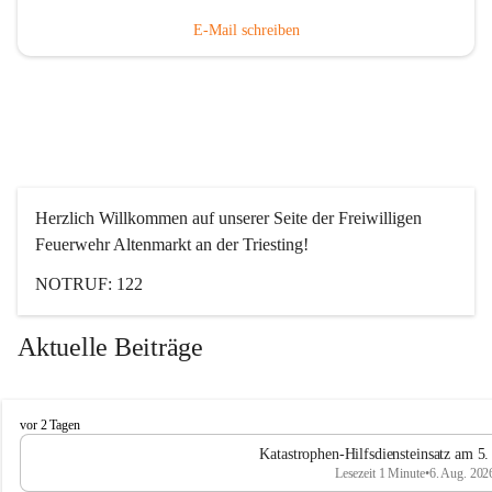
E-Mail schreiben
Herzlich Willkommen auf unserer Seite der Freiwilligen 
Feuerwehr Altenmarkt an der Triesting!
NOTRUF: 122
Aktuelle Beiträge
F
vor 2 Tagen
e
Katastrophen-Hilfsdiensteinsatz am 5
u
Lesezeit 1 Minute
•
6. Aug. 202
e