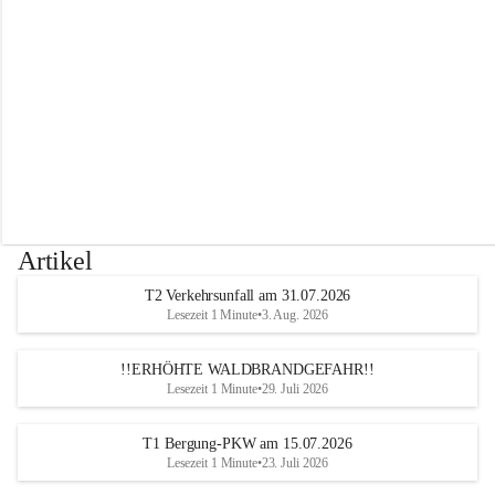
r
w
e
h
r
A
l
t
e
n
m
a
r
Artikel
k
t
T2 Verkehrsunfall am 31.07.2026
a
Lesezeit 1 Minute
•
3. Aug. 2026
n
d
e
!!ERHÖHTE WALDBRANDGEFAHR!!
r
Lesezeit 1 Minute
•
29. Juli 2026
T
r
T1 Bergung-PKW am 15.07.2026
i
Lesezeit 1 Minute
•
23. Juli 2026
e
s