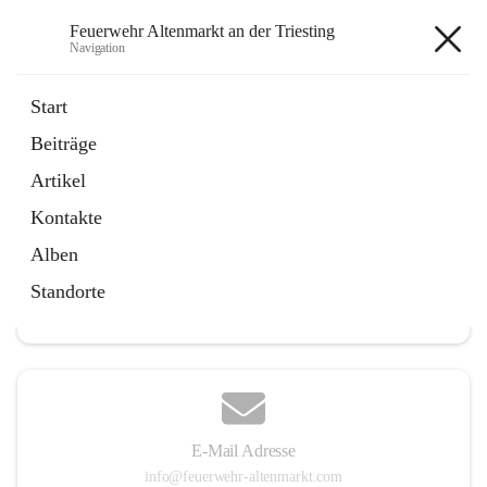
Feuerwehr Altenmarkt an der Triesting
Navigation
Feuerwehr Altenmarkt an der
Start
Triesting
Beiträge
Artikel
Kontakte
Hauptadresse
Alben
Altenmarkt 159, 2571 Altenmarkt an der Triesting, AUT
Standorte
Auf Karte ansehen
E-Mail Adresse
info@feuerwehr-altenmarkt.com