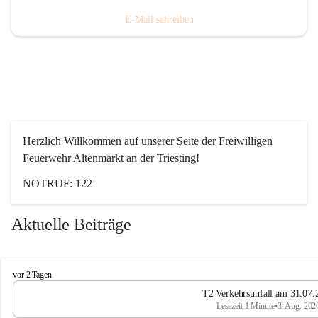
E-Mail schreiben
Herzlich Willkommen auf unserer Seite der Freiwilligen 
Feuerwehr Altenmarkt an der Triesting!
NOTRUF: 122
Aktuelle Beiträge
F
vor 2 Tagen
e
T2 Verkehrsunfall am 31.07.
u
Lesezeit 1 Minute
•
3. Aug. 202
e