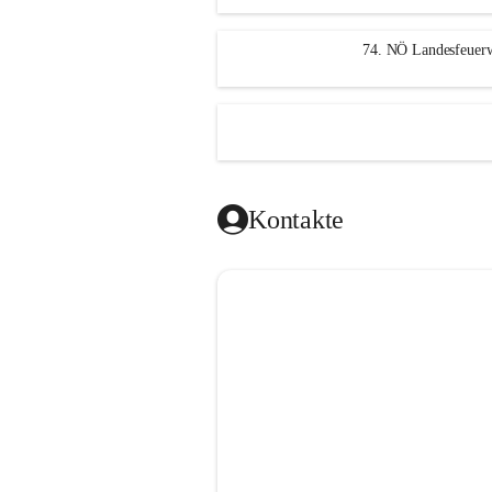
n
g
74. NÖ Landesfeuerw
Kontakte