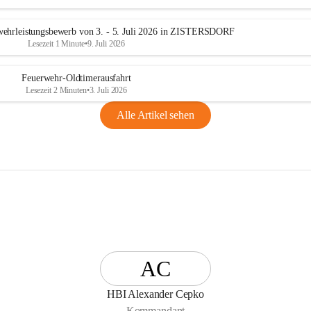
n
g
ehrleistungsbewerb von 3. - 5. Juli 2026 in ZISTERSDORF
Lesezeit 1 Minute
•
9. Juli 2026
Feuerwehr-Oldtimerausfahrt
Lesezeit 2 Minuten
•
3. Juli 2026
Alle Artikel sehen
AC
HBI Alexander Cepko
Kommandant