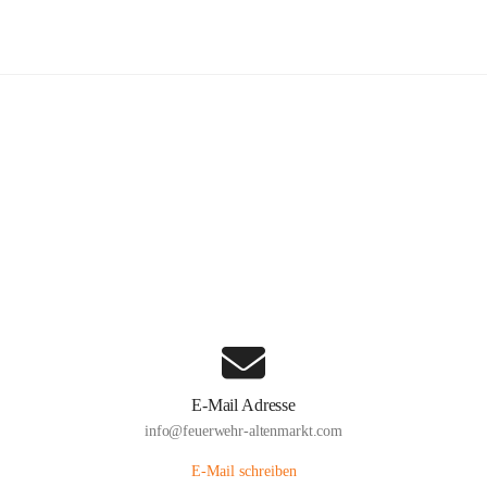
euerwehr Altenmarkt an der Triesti
Hauptadresse
Altenmarkt 159, 2571 Altenmarkt an der Triesting, AUT
Auf Karte ansehen
E-Mail Adresse
info@feuerwehr-altenmarkt.com
E-Mail schreiben