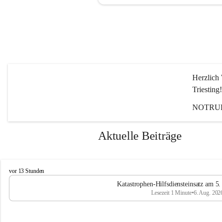
Herzlich 
Triesting!
NOTRUF
Aktuelle Beiträge
F
vor 13 Stunden
e
Katastrophen-Hilfsdiensteinsatz am 5
u
Lesezeit 1 Minute
•
6. Aug. 202
e
r
w