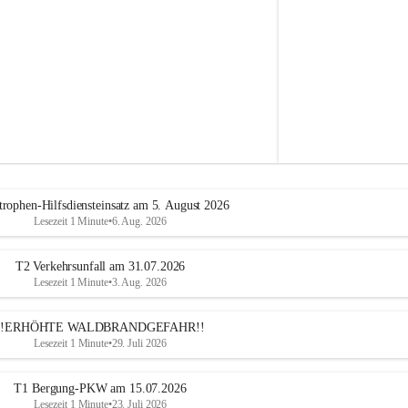
e
h
r
A
l
t
e
n
m
a
r
k
t
trophen-Hilfsdiensteinsatz am 5. August 2026
a
Lesezeit 1 Minute
•
6. Aug. 2026
n
d
e
T2 Verkehrsunfall am 31.07.2026
r
Lesezeit 1 Minute
•
3. Aug. 2026
T
r
!!ERHÖHTE WALDBRANDGEFAHR!!
i
Lesezeit 1 Minute
•
29. Juli 2026
e
s
t
T1 Bergung-PKW am 15.07.2026
i
Lesezeit 1 Minute
•
23. Juli 2026