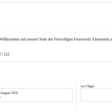
Willkommen auf unserer Seite der Freiwilligen Feuerwehr Altenmarkt a
: 122
F
vor 3 Tagen
e
. August 2026
u
6
e
r
w