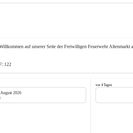
Willkommen auf unserer Seite der Freiwilligen Feuerwehr Altenmarkt a
: 122
F
vor 4 Tagen
e
. August 2026
u
6
e
r
w
e
h
r