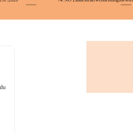
+5
+2
 du