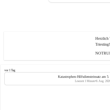
Herzlich 
Triesting!
NOTRUF
F
vor 1 Tag
e
Katastrophen-Hilfsdiensteinsatz am 5
u
Lesezeit 1 Minute
•
6. Aug. 202
e
r
w
e
h
r