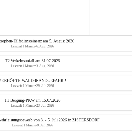
A
l
t
e
n
m
a
r
trophen-Hilfsdiensteinsatz am 5. August 2026
k
Lesezeit 1 Minute
•
6. Aug. 2026
t
a
n
T2 Verkehrsunfall am 31.07.2026
d
Lesezeit 1 Minute
•
3. Aug. 2026
e
r
T
!!ERHÖHTE WALDBRANDGEFAHR!!
r
Lesezeit 1 Minute
•
29. Juli 2026
i
e
T1 Bergung-PKW am 15.07.2026
s
Lesezeit 1 Minute
•
23. Juli 2026
t
i
n
ehrleistungsbewerb von 3. - 5. Juli 2026 in ZISTERSDORF
g
Lesezeit 1 Minute
•
9. Juli 2026