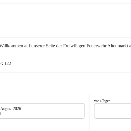
Willkommen auf unserer Seite der Freiwilligen Feuerwehr Altenmarkt a
: 122
F
vor 4 Tagen
e
. August 2026
u
6
e
r
w