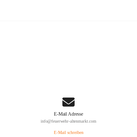
euerwehr Altenmarkt an der Triesti
Hauptadresse
Altenmarkt 159, 2571 Altenmarkt an der Triesting, AUT
Auf Karte ansehen
E-Mail Adresse
info@feuerwehr-altenmarkt.com
E-Mail schreiben