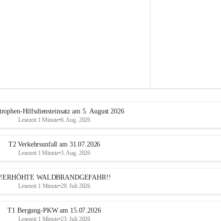
e
h
r
A
l
t
e
n
m
a
r
k
t
trophen-Hilfsdiensteinsatz am 5. August 2026
a
Lesezeit 1 Minute
•
6. Aug. 2026
n
d
e
T2 Verkehrsunfall am 31.07.2026
r
Lesezeit 1 Minute
•
3. Aug. 2026
T
r
!!ERHÖHTE WALDBRANDGEFAHR!!
i
Lesezeit 1 Minute
•
29. Juli 2026
e
s
t
T1 Bergung-PKW am 15.07.2026
i
Lesezeit 1 Minute
•
23. Juli 2026