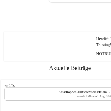
Herzlich 
Triesting!
NOTRUF
Aktuelle Beiträge
F
vor 1 Tag
e
Katastrophen-Hilfsdiensteinsatz am 5
u
Lesezeit 1 Minute
•
6. Aug. 202
e
r
w