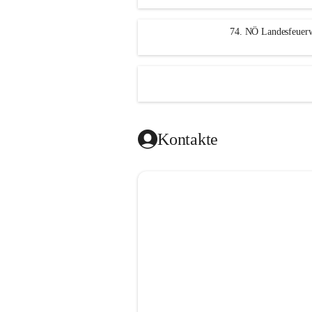
n
g
74. NÖ Landesfeuerw
Kontakte