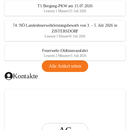
t
T1 Bergung-PKW am 15.07.2026
i
Lesezeit 1 Minute
•
23. Juli 2026
n
g
74. NÖ Landesfeuerwehrleistungsbewerb von 3. - 5. Juli 2026 in
ZISTERSDORF
Lesezeit 1 Minute
•
9. Juli 2026
Feuerwehr-Oldtimerausfahrt
Lesezeit 2 Minuten
•
3. Juli 2026
Alle Artikel sehen
Kontakte