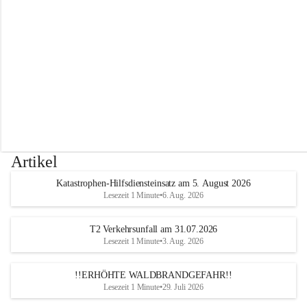
r
w
e
h
r
A
l
t
e
n
m
a
r
Artikel
k
t
Katastrophen-Hilfsdiensteinsatz am 5. August 2026
a
Lesezeit 1 Minute
•
6. Aug. 2026
n
d
e
T2 Verkehrsunfall am 31.07.2026
r
Lesezeit 1 Minute
•
3. Aug. 2026
T
r
!!ERHÖHTE WALDBRANDGEFAHR!!
i
Lesezeit 1 Minute
•
29. Juli 2026
e
s