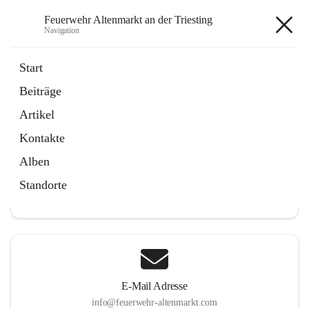
Feuerwehr Altenmarkt an der Triesting
Navigation
Feuerwehr Altenmarkt an der
Start
Triesting
Beiträge
Artikel
Kontakte
Hauptadresse
Alben
Altenmarkt 159, 2571 Altenmarkt an der Triesting, AUT
Standorte
Auf Karte ansehen
E-Mail Adresse
info@feuerwehr-altenmarkt.com