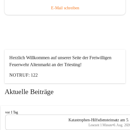
E-Mail schreiben
Herzlich Willkommen auf unserer Seite der Freiwilligen 
Feuerwehr Altenmarkt an der Triesting!
NOTRUF: 122
Aktuelle Beiträge
F
vor 1 Tag
e
Katastrophen-Hilfsdiensteinsatz am 5
u
Lesezeit 1 Minute
•
6. Aug. 202
e