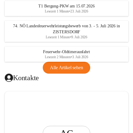
t
T1 Bergung-PKW am 15.07.2026
i
Lesezeit 1 Minute
•
23. Juli 2026
n
g
74. NÖ Landesfeuerwehrleistungsbewerb von 3. - 5. Juli 2026 in
ZISTERSDORF
Lesezeit 1 Minute
•
9. Juli 2026
Feuerwehr-Oldtimerausfahrt
Lesezeit 2 Minuten
•
3. Juli 2026
Alle Artikel sehen
Kontakte