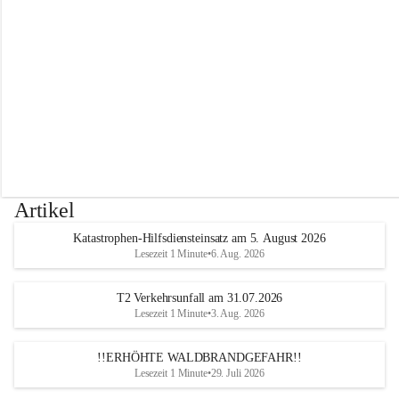
r
w
e
h
r
A
l
t
e
n
m
a
r
Artikel
k
t
Katastrophen-Hilfsdiensteinsatz am 5. August 2026
a
Lesezeit 1 Minute
•
6. Aug. 2026
n
d
e
T2 Verkehrsunfall am 31.07.2026
r
Lesezeit 1 Minute
•
3. Aug. 2026
T
r
!!ERHÖHTE WALDBRANDGEFAHR!!
i
Lesezeit 1 Minute
•
29. Juli 2026
e
s