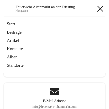
Feuerwehr Altenmarkt an der Triesting
Navigation
Feuerwehr Altenmarkt an der
Start
Triesting
Beiträge
Artikel
Kontakte
Hauptadresse
Alben
Altenmarkt 159, 2571 Altenmarkt an der Triesting, AUT
Standorte
Auf Karte ansehen
E-Mail Adresse
info@feuerwehr-altenmarkt.com