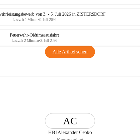
n
g
ehrleistungsbewerb von 3. - 5. Juli 2026 in ZISTERSDORF
Lesezeit 1 Minute
•
9. Juli 2026
Feuerwehr-Oldtimerausfahrt
Lesezeit 2 Minuten
•
3. Juli 2026
Alle Artikel sehen
AC
HBI Alexander Cepko
Kommandant