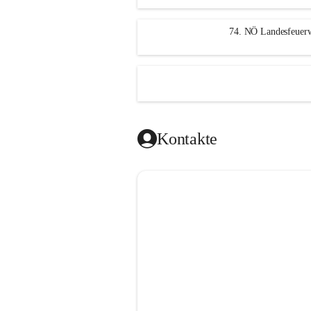
n
g
74. NÖ Landesfeuerw
Kontakte