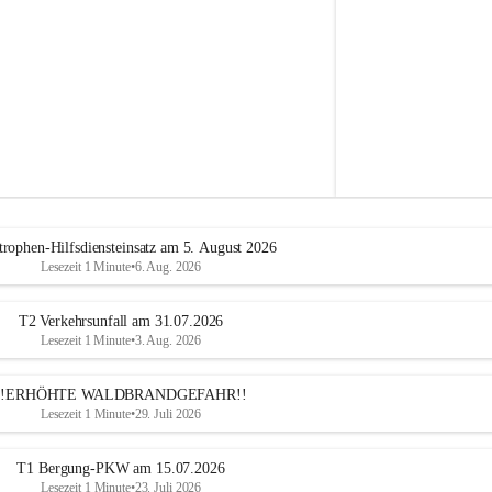
e
h
r
A
l
t
e
n
m
a
r
k
t
trophen-Hilfsdiensteinsatz am 5. August 2026
a
Lesezeit 1 Minute
•
6. Aug. 2026
n
d
e
T2 Verkehrsunfall am 31.07.2026
r
Lesezeit 1 Minute
•
3. Aug. 2026
T
r
!!ERHÖHTE WALDBRANDGEFAHR!!
i
Lesezeit 1 Minute
•
29. Juli 2026
e
s
t
T1 Bergung-PKW am 15.07.2026
i
Lesezeit 1 Minute
•
23. Juli 2026