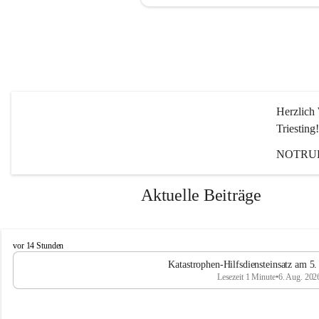
Herzlich 
Triesting!
NOTRUF
Aktuelle Beiträge
F
vor 14 Stunden
e
Katastrophen-Hilfsdiensteinsatz am 5
u
Lesezeit 1 Minute
•
6. Aug. 202
e
r
w