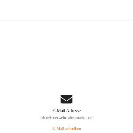
euerwehr Altenmarkt an der Triesti
Hauptadresse
Altenmarkt 159, 2571 Altenmarkt an der Triesting, AUT
Auf Karte ansehen
E-Mail Adresse
info@feuerwehr-altenmarkt.com
E-Mail schreiben