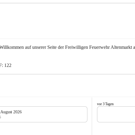
Willkommen auf unserer Seite der Freiwilligen Feuerwehr Altenmarkt a
: 122
F
vor 3 Tagen
e
. August 2026
u
6
e
r
w