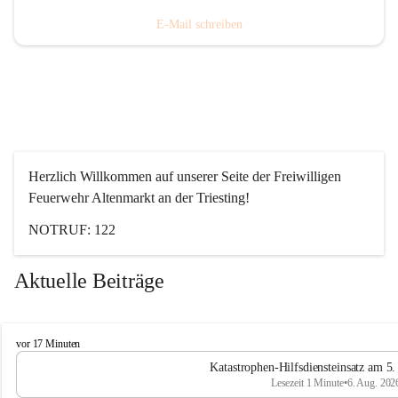
E-Mail schreiben
Herzlich Willkommen auf unserer Seite der Freiwilligen 
Feuerwehr Altenmarkt an der Triesting!
NOTRUF: 122
Aktuelle Beiträge
F
vor 17 Minuten
e
Katastrophen-Hilfsdiensteinsatz am 5
u
Lesezeit 1 Minute
•
6. Aug. 202
e