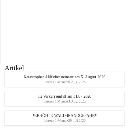
r
w
e
h
r
A
l
t
e
n
m
a
r
Artikel
k
t
Katastrophen-Hilfsdiensteinsatz am 5. August 2026
a
Lesezeit 1 Minute
•
6. Aug. 2026
n
d
e
T2 Verkehrsunfall am 31.07.2026
r
Lesezeit 1 Minute
•
3. Aug. 2026
T
r
!!ERHÖHTE WALDBRANDGEFAHR!!
i
Lesezeit 1 Minute
•
29. Juli 2026
e
s