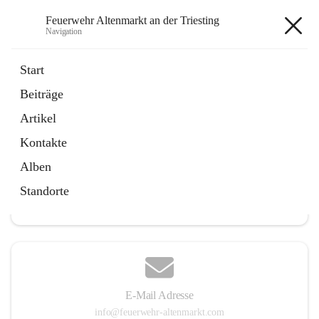
Feuerwehr Altenmarkt an der Triesting
Navigation
Feuerwehr Altenmarkt an der
Start
Triesting
Beiträge
Artikel
Kontakte
Hauptadresse
Alben
Altenmarkt 159, 2571 Altenmarkt an der Triesting, AUT
Standorte
Auf Karte ansehen
E-Mail Adresse
info@feuerwehr-altenmarkt.com