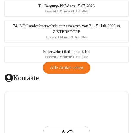
t
T1 Bergung-PKW am 15.07.2026
i
Lesezeit 1 Minute
•
23. Juli 2026
n
g
74. NÖ Landesfeuerwehrleistungsbewerb von 3. - 5. Juli 2026 in
ZISTERSDORF
Lesezeit 1 Minute
•
9. Juli 2026
Feuerwehr-Oldtimerausfahrt
Lesezeit 2 Minuten
•
3. Juli 2026
Alle Artikel sehen
Kontakte