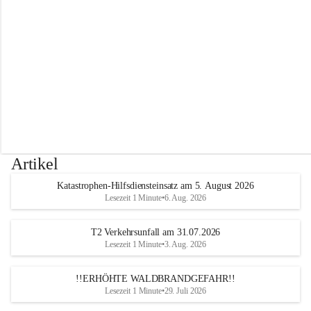
r
w
e
h
r
A
l
t
e
n
m
a
r
Artikel
k
t
Katastrophen-Hilfsdiensteinsatz am 5. August 2026
a
Lesezeit 1 Minute
•
6. Aug. 2026
n
d
e
T2 Verkehrsunfall am 31.07.2026
r
Lesezeit 1 Minute
•
3. Aug. 2026
T
r
!!ERHÖHTE WALDBRANDGEFAHR!!
i
Lesezeit 1 Minute
•
29. Juli 2026
e
s