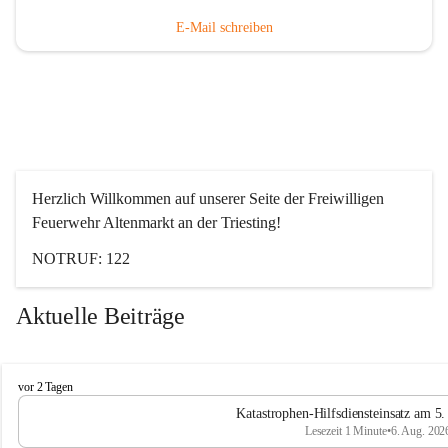
E-Mail schreiben
Herzlich Willkommen auf unserer Seite der Freiwilligen 
Feuerwehr Altenmarkt an der Triesting!
NOTRUF: 122
Aktuelle Beiträge
F
vor 2 Tagen
e
Katastrophen-Hilfsdiensteinsatz am 5
u
Lesezeit 1 Minute
•
6. Aug. 202
e