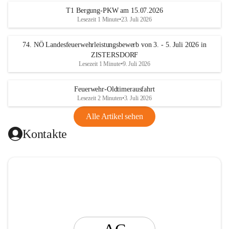
t
T1 Bergung-PKW am 15.07.2026
i
Lesezeit 1 Minute
•
23. Juli 2026
n
g
74. NÖ Landesfeuerwehrleistungsbewerb von 3. - 5. Juli 2026 in
ZISTERSDORF
Lesezeit 1 Minute
•
9. Juli 2026
Feuerwehr-Oldtimerausfahrt
Lesezeit 2 Minuten
•
3. Juli 2026
Alle Artikel sehen
Kontakte