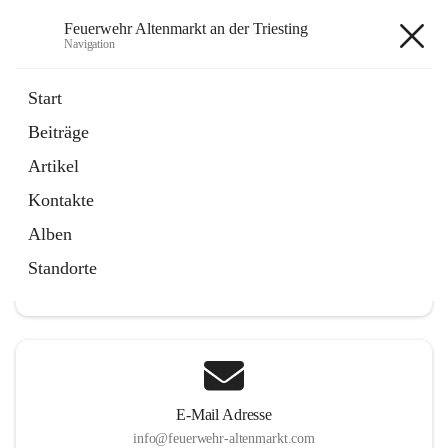
Feuerwehr Altenmarkt an der Triesting
Navigation
Feuerwehr Altenmarkt an der
Start
Triesting
Beiträge
Artikel
Kontakte
Hauptadresse
Alben
Altenmarkt 159, 2571 Altenmarkt an der Triesting, AUT
Standorte
Auf Karte ansehen
E-Mail Adresse
info@feuerwehr-altenmarkt.com