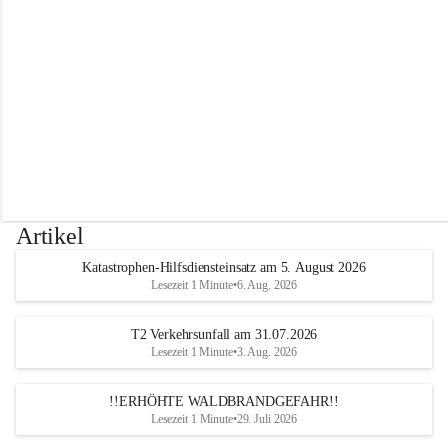
r
w
e
h
r
A
l
t
e
n
m
a
r
Artikel
k
t
Katastrophen-Hilfsdiensteinsatz am 5. August 2026
a
Lesezeit 1 Minute
•
6. Aug. 2026
n
d
e
T2 Verkehrsunfall am 31.07.2026
r
Lesezeit 1 Minute
•
3. Aug. 2026
T
r
!!ERHÖHTE WALDBRANDGEFAHR!!
i
Lesezeit 1 Minute
•
29. Juli 2026
e
s