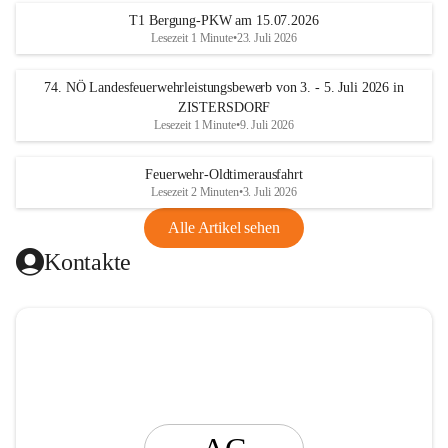
t
T1 Bergung-PKW am 15.07.2026
i
Lesezeit 1 Minute
•
23. Juli 2026
n
g
74. NÖ Landesfeuerwehrleistungsbewerb von 3. - 5. Juli 2026 in
ZISTERSDORF
Lesezeit 1 Minute
•
9. Juli 2026
Feuerwehr-Oldtimerausfahrt
Lesezeit 2 Minuten
•
3. Juli 2026
Alle Artikel sehen
Kontakte