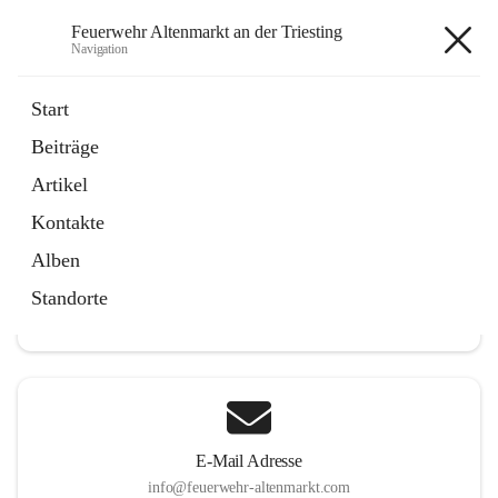
Feuerwehr Altenmarkt an der Triesting
Navigation
Feuerwehr Altenmarkt an der
Start
Triesting
Beiträge
Artikel
Kontakte
Hauptadresse
Alben
Altenmarkt 159, 2571 Altenmarkt an der Triesting, AUT
Standorte
Auf Karte ansehen
E-Mail Adresse
info@feuerwehr-altenmarkt.com