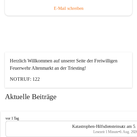
E-Mail schreiben
Herzlich Willkommen auf unserer Seite der Freiwilligen 
Feuerwehr Altenmarkt an der Triesting!
NOTRUF: 122
Aktuelle Beiträge
F
vor 1 Tag
e
Katastrophen-Hilfsdiensteinsatz am 5
u
Lesezeit 1 Minute
•
6. Aug. 202
e