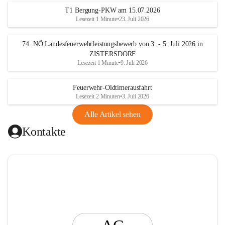
t
T1 Bergung-PKW am 15.07.2026
i
Lesezeit 1 Minute
•
23. Juli 2026
n
g
74. NÖ Landesfeuerwehrleistungsbewerb von 3. - 5. Juli 2026 in
ZISTERSDORF
Lesezeit 1 Minute
•
9. Juli 2026
Feuerwehr-Oldtimerausfahrt
Lesezeit 2 Minuten
•
3. Juli 2026
Alle Artikel sehen
Kontakte