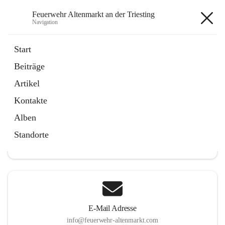
Feuerwehr Altenmarkt an der Triesting
Navigation
Feuerwehr Altenmarkt an der
Start
Triesting
Beiträge
Artikel
Kontakte
Hauptadresse
Alben
Altenmarkt 159, 2571 Altenmarkt an der Triesting, AUT
Standorte
Auf Karte ansehen
E-Mail Adresse
info@feuerwehr-altenmarkt.com