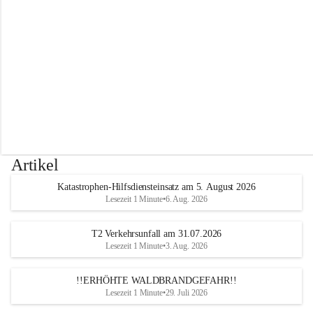
r
w
e
h
r
A
l
t
e
n
m
a
r
Artikel
k
t
Katastrophen-Hilfsdiensteinsatz am 5. August 2026
a
Lesezeit 1 Minute
•
6. Aug. 2026
n
d
e
T2 Verkehrsunfall am 31.07.2026
r
Lesezeit 1 Minute
•
3. Aug. 2026
T
r
!!ERHÖHTE WALDBRANDGEFAHR!!
i
Lesezeit 1 Minute
•
29. Juli 2026
e
s