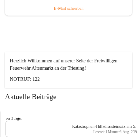
E-Mail schreiben
Herzlich Willkommen auf unserer Seite der Freiwilligen 
Feuerwehr Altenmarkt an der Triesting!
NOTRUF: 122
Aktuelle Beiträge
F
vor 3 Tagen
e
Katastrophen-Hilfsdiensteinsatz am 5
u
Lesezeit 1 Minute
•
6. Aug. 202
e