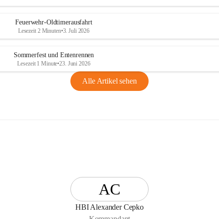
n
g
Feuerwehr-Oldtimerausfahrt
Lesezeit 2 Minuten
•
3. Juli 2026
Sommerfest und Entenrennen
Lesezeit 1 Minute
•
23. Juni 2026
Alle Artikel sehen
AC
HBI Alexander Cepko
Kommandant