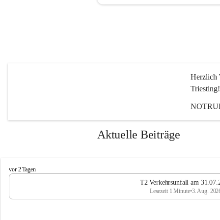
Herzlich 
Triesting!
NOTRUF
Aktuelle Beiträge
F
vor 2 Tagen
e
T2 Verkehrsunfall am 31.07.
u
Lesezeit 1 Minute
•
3. Aug. 202
e
r
w