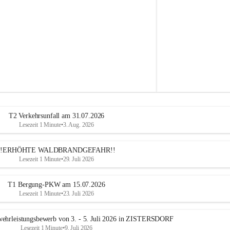
e
h
r
A
l
t
e
n
m
a
r
k
t
T2 Verkehrsunfall am 31.07.2026
a
Lesezeit 1 Minute
•
3. Aug. 2026
n
d
e
!!ERHÖHTE WALDBRANDGEFAHR!!
r
Lesezeit 1 Minute
•
29. Juli 2026
T
r
T1 Bergung-PKW am 15.07.2026
i
Lesezeit 1 Minute
•
23. Juli 2026
e
s
t
ehrleistungsbewerb von 3. - 5. Juli 2026 in ZISTERSDORF
i
Lesezeit 1 Minute
•
9. Juli 2026