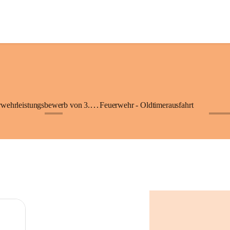
74. NÖ Landesfeuerwehrleistungsbewerb von 3. - 5.Juli 2026 in ZISTERSDORF
Feuerwehr - Oldtimerausfahrt
+2
+10