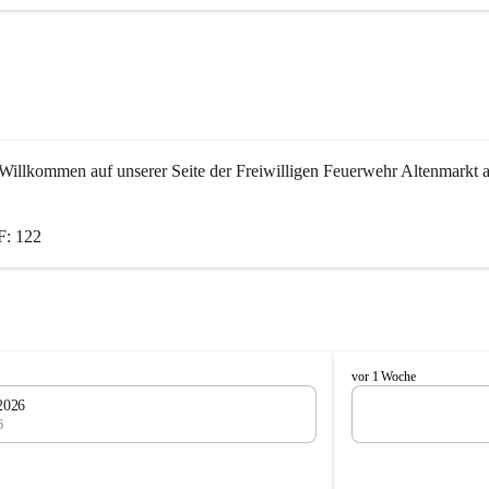
Willkommen auf unserer Seite der Freiwilligen Feuerwehr Altenmarkt a
: 122
F
vor 1 Woche
e
2026
u
6
e
r
w