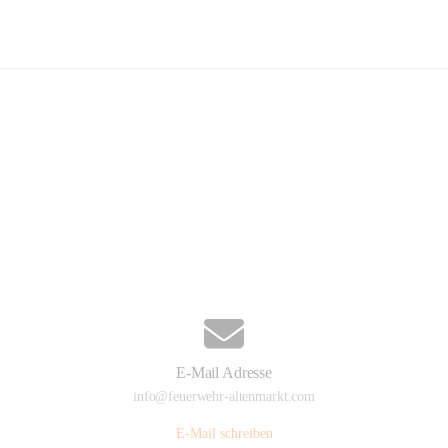
euerwehr Altenmarkt an der Triesti
Hauptadresse
Altenmarkt 159, 2571 Altenmarkt an der Triesting, AUT
Auf Karte ansehen
E-Mail Adresse
info@feuerwehr-altenmarkt.com
E-Mail schreiben