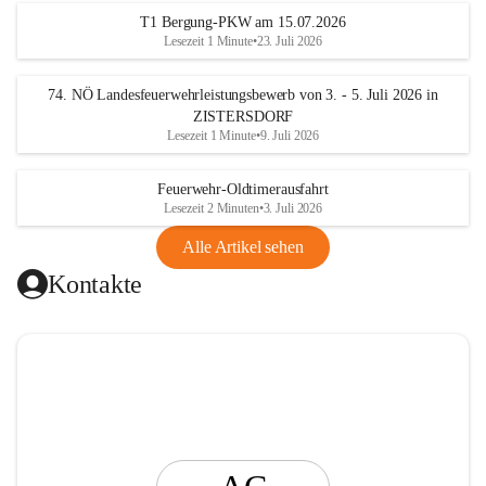
t
T1 Bergung-PKW am 15.07.2026
i
Lesezeit 1 Minute
•
23. Juli 2026
n
g
74. NÖ Landesfeuerwehrleistungsbewerb von 3. - 5. Juli 2026 in
ZISTERSDORF
Lesezeit 1 Minute
•
9. Juli 2026
Feuerwehr-Oldtimerausfahrt
Lesezeit 2 Minuten
•
3. Juli 2026
Alle Artikel sehen
Kontakte