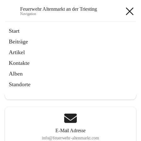
Feuerwehr Altenmarkt an der Triesting
Navigation
Feuerwehr Altenmarkt an der
Start
Triesting
Beiträge
Artikel
Kontakte
Hauptadresse
Alben
Altenmarkt 159, 2571 Altenmarkt an der Triesting, AUT
Standorte
Auf Karte ansehen
E-Mail Adresse
info@feuerwehr-altenmarkt.com