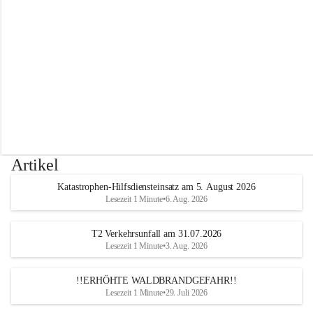
r
w
e
h
r
A
l
t
e
n
m
a
r
Artikel
k
t
Katastrophen-Hilfsdiensteinsatz am 5. August 2026
a
Lesezeit 1 Minute
•
6. Aug. 2026
n
d
e
T2 Verkehrsunfall am 31.07.2026
r
Lesezeit 1 Minute
•
3. Aug. 2026
T
r
!!ERHÖHTE WALDBRANDGEFAHR!!
i
Lesezeit 1 Minute
•
29. Juli 2026
e
s