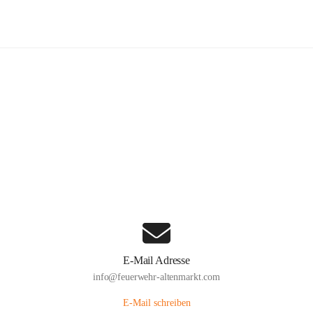
euerwehr Altenmarkt an der Triesti
Hauptadresse
Altenmarkt 159, 2571 Altenmarkt an der Triesting, AUT
Auf Karte ansehen
E-Mail Adresse
info@feuerwehr-altenmarkt.com
E-Mail schreiben