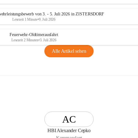
n
g
ehrleistungsbewerb von 3. - 5. Juli 2026 in ZISTERSDORF
Lesezeit 1 Minute
•
9. Juli 2026
Feuerwehr-Oldtimerausfahrt
Lesezeit 2 Minuten
•
3. Juli 2026
Alle Artikel sehen
AC
HBI Alexander Cepko
Kommandant