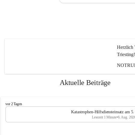
Herzlich 
Triesting!
NOTRUF
Aktuelle Beiträge
F
vor 2 Tagen
e
Katastrophen-Hilfsdiensteinsatz am 5
u
Lesezeit 1 Minute
•
6. Aug. 202
e
r
w