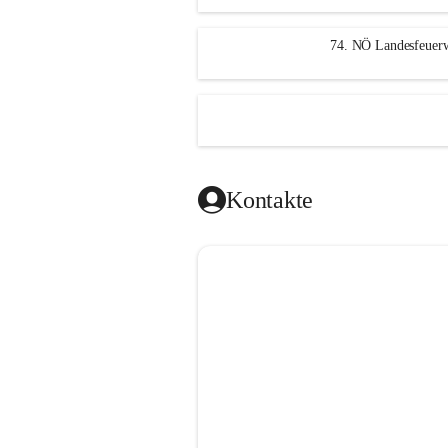
n
g
74. NÖ Landesfeuerw
Kontakte