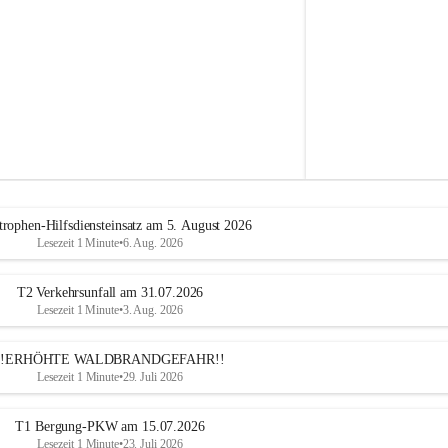
e
h
r
A
l
t
e
n
m
a
r
k
t
trophen-Hilfsdiensteinsatz am 5. August 2026
a
Lesezeit 1 Minute
•
6. Aug. 2026
n
d
e
T2 Verkehrsunfall am 31.07.2026
r
Lesezeit 1 Minute
•
3. Aug. 2026
T
r
!!ERHÖHTE WALDBRANDGEFAHR!!
i
Lesezeit 1 Minute
•
29. Juli 2026
e
s
t
T1 Bergung-PKW am 15.07.2026
i
Lesezeit 1 Minute
•
23. Juli 2026