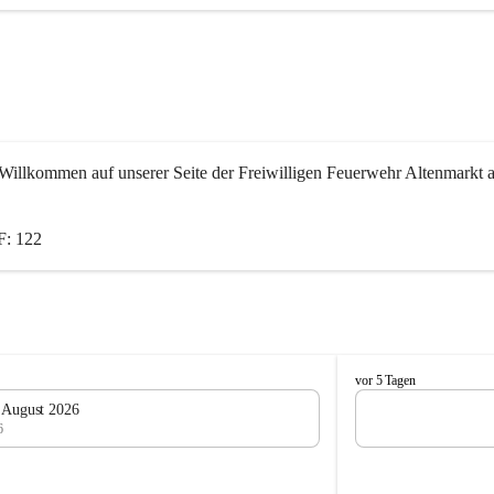
Willkommen auf unserer Seite der Freiwilligen Feuerwehr Altenmarkt a
: 122
F
vor 5 Tagen
e
. August 2026
u
6
e
r
w