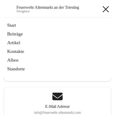
Feuerwehr Altenmarkt an der Triesting
Navigation
Feuerwehr Altenmarkt an der
Start
Triesting
Beiträge
Artikel
Kontakte
Hauptadresse
Alben
Altenmarkt 159, 2571 Altenmarkt an der Triesting, AUT
Standorte
Auf Karte ansehen
E-Mail Adresse
info@feuerwehr-altenmarkt.com