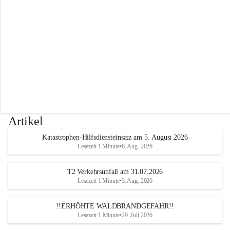
r
w
e
h
r
A
l
t
e
n
m
a
r
Artikel
k
t
Katastrophen-Hilfsdiensteinsatz am 5. August 2026
a
Lesezeit 1 Minute
•
6. Aug. 2026
n
d
e
T2 Verkehrsunfall am 31.07.2026
r
Lesezeit 1 Minute
•
3. Aug. 2026
T
r
!!ERHÖHTE WALDBRANDGEFAHR!!
i
Lesezeit 1 Minute
•
29. Juli 2026
e
s