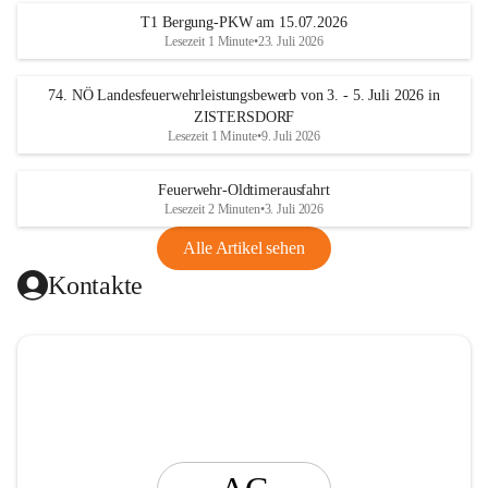
t
T1 Bergung-PKW am 15.07.2026
i
Lesezeit 1 Minute
•
23. Juli 2026
n
g
74. NÖ Landesfeuerwehrleistungsbewerb von 3. - 5. Juli 2026 in
ZISTERSDORF
Lesezeit 1 Minute
•
9. Juli 2026
Feuerwehr-Oldtimerausfahrt
Lesezeit 2 Minuten
•
3. Juli 2026
Alle Artikel sehen
Kontakte