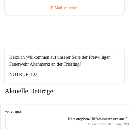
E-Mail schreiben
Herzlich Willkommen auf unserer Seite der Freiwilligen 
Feuerwehr Altenmarkt an der Triesting!
NOTRUF: 122
Aktuelle Beiträge
F
vor 2 Tagen
e
Katastrophen-Hilfsdiensteinsatz am 5
u
Lesezeit 1 Minute
•
6. Aug. 202
e