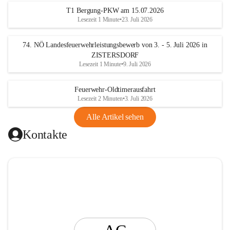
t
T1 Bergung-PKW am 15.07.2026
i
Lesezeit 1 Minute
•
23. Juli 2026
n
g
74. NÖ Landesfeuerwehrleistungsbewerb von 3. - 5. Juli 2026 in
ZISTERSDORF
Lesezeit 1 Minute
•
9. Juli 2026
Feuerwehr-Oldtimerausfahrt
Lesezeit 2 Minuten
•
3. Juli 2026
Alle Artikel sehen
Kontakte