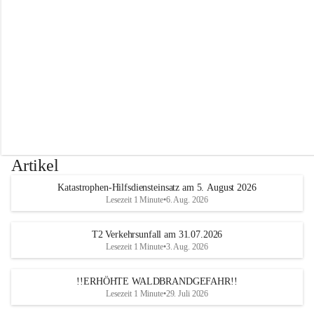
r
w
e
h
r
A
l
t
e
n
m
a
r
Artikel
k
t
Katastrophen-Hilfsdiensteinsatz am 5. August 2026
a
Lesezeit 1 Minute
•
6. Aug. 2026
n
d
e
T2 Verkehrsunfall am 31.07.2026
r
Lesezeit 1 Minute
•
3. Aug. 2026
T
r
!!ERHÖHTE WALDBRANDGEFAHR!!
i
Lesezeit 1 Minute
•
29. Juli 2026
e
s