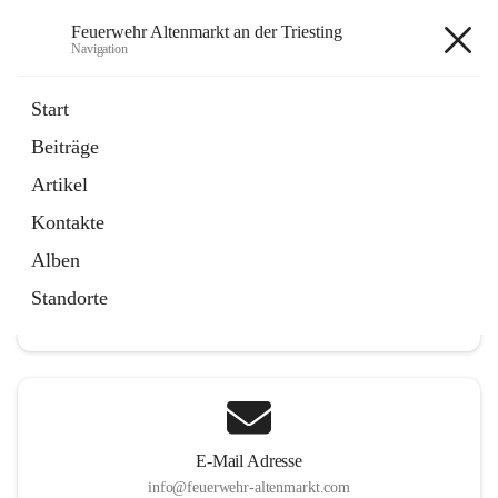
Feuerwehr Altenmarkt an der Triesting
Navigation
Feuerwehr Altenmarkt an der
Start
Triesting
Beiträge
Artikel
Kontakte
Hauptadresse
Alben
Altenmarkt 159, 2571 Altenmarkt an der Triesting, AUT
Standorte
Auf Karte ansehen
E-Mail Adresse
info@feuerwehr-altenmarkt.com