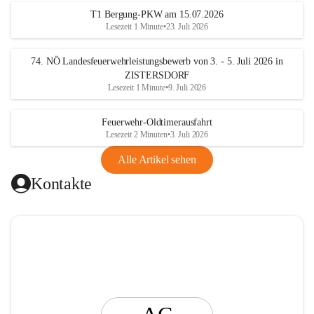
t
T1 Bergung-PKW am 15.07.2026
i
Lesezeit 1 Minute
•
23. Juli 2026
n
g
74. NÖ Landesfeuerwehrleistungsbewerb von 3. - 5. Juli 2026 in
ZISTERSDORF
Lesezeit 1 Minute
•
9. Juli 2026
Feuerwehr-Oldtimerausfahrt
Lesezeit 2 Minuten
•
3. Juli 2026
Alle Artikel sehen
Kontakte