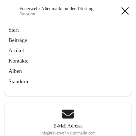
Feuerwehr Altenmarkt an der Triesting
Navigation
Feuerwehr Altenmarkt an der
Start
Triesting
Beiträge
Artikel
Kontakte
Hauptadresse
Alben
Altenmarkt 159, 2571 Altenmarkt an der Triesting, AUT
Standorte
Auf Karte ansehen
E-Mail Adresse
info@feuerwehr-altenmarkt.com