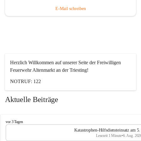
E-Mail schreiben
Herzlich Willkommen auf unserer Seite der Freiwilligen 
Feuerwehr Altenmarkt an der Triesting!
NOTRUF: 122
Aktuelle Beiträge
F
vor 3 Tagen
e
Katastrophen-Hilfsdiensteinsatz am 5
u
Lesezeit 1 Minute
•
6. Aug. 202
e