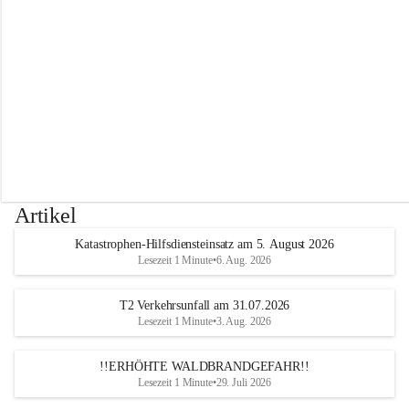
r
w
e
h
r
A
l
t
e
n
m
a
r
Artikel
k
t
Katastrophen-Hilfsdiensteinsatz am 5. August 2026
a
Lesezeit 1 Minute
•
6. Aug. 2026
n
d
e
T2 Verkehrsunfall am 31.07.2026
r
Lesezeit 1 Minute
•
3. Aug. 2026
T
r
!!ERHÖHTE WALDBRANDGEFAHR!!
i
Lesezeit 1 Minute
•
29. Juli 2026
e
s