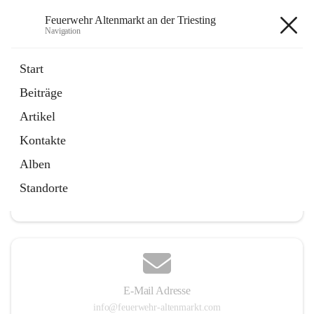
Feuerwehr Altenmarkt an der Triesting
Navigation
Feuerwehr Altenmarkt an der
Start
Triesting
Beiträge
Artikel
Kontakte
Hauptadresse
Alben
Altenmarkt 159, 2571 Altenmarkt an der Triesting, AUT
Standorte
Auf Karte ansehen
E-Mail Adresse
info@feuerwehr-altenmarkt.com