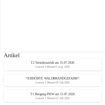
r
w
e
h
r
A
l
t
e
n
m
a
r
Artikel
k
t
T2 Verkehrsunfall am 31.07.2026
a
Lesezeit 1 Minute
•
3. Aug. 2026
n
d
e
!!ERHÖHTE WALDBRANDGEFAHR!!
r
Lesezeit 1 Minute
•
29. Juli 2026
T
r
T1 Bergung-PKW am 15.07.2026
i
Lesezeit 1 Minute
•
23. Juli 2026
e
s