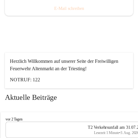
E-Mail schreiben
Herzlich Willkommen auf unserer Seite der Freiwilligen 
Feuerwehr Altenmarkt an der Triesting!
NOTRUF: 122
Aktuelle Beiträge
F
vor 2 Tagen
e
T2 Verkehrsunfall am 31.07.
u
Lesezeit 1 Minute
•
3. Aug. 202
e