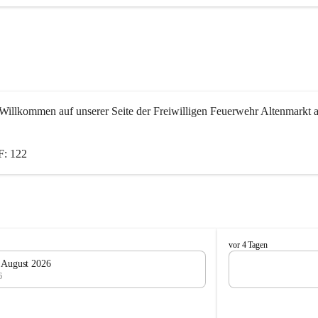
Willkommen auf unserer Seite der Freiwilligen Feuerwehr Altenmarkt a
: 122
F
vor 4 Tagen
e
. August 2026
u
6
e
r
w