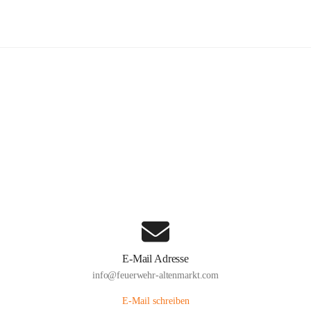
euerwehr Altenmarkt an der Triesti
Hauptadresse
Altenmarkt 159, 2571 Altenmarkt an der Triesting, AUT
Auf Karte ansehen
E-Mail Adresse
info@feuerwehr-altenmarkt.com
E-Mail schreiben