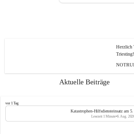
Herzlich 
Triesting!
NOTRUF
Aktuelle Beiträge
F
vor 1 Tag
e
Katastrophen-Hilfsdiensteinsatz am 5
u
Lesezeit 1 Minute
•
6. Aug. 202
e
r
w