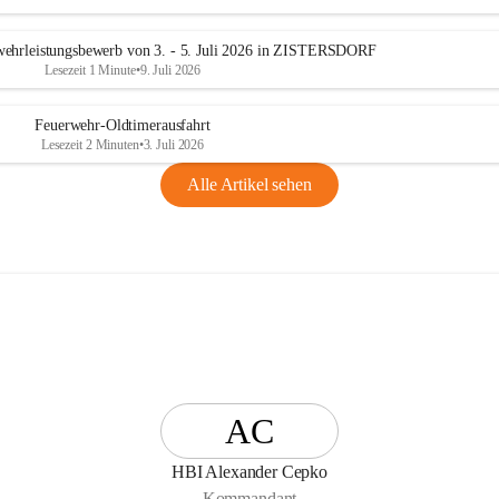
n
g
ehrleistungsbewerb von 3. - 5. Juli 2026 in ZISTERSDORF
Lesezeit 1 Minute
•
9. Juli 2026
Feuerwehr-Oldtimerausfahrt
Lesezeit 2 Minuten
•
3. Juli 2026
Alle Artikel sehen
AC
HBI Alexander Cepko
Kommandant