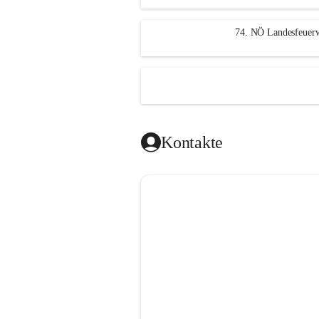
n
g
74. NÖ Landesfeuerw
Kontakte