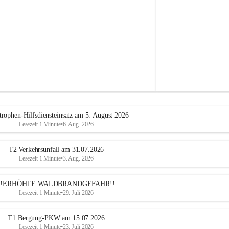
e
h
r
A
l
t
e
n
m
a
r
k
t
trophen-Hilfsdiensteinsatz am 5. August 2026
a
Lesezeit 1 Minute
•
6. Aug. 2026
n
d
e
T2 Verkehrsunfall am 31.07.2026
r
Lesezeit 1 Minute
•
3. Aug. 2026
T
r
!!ERHÖHTE WALDBRANDGEFAHR!!
i
Lesezeit 1 Minute
•
29. Juli 2026
e
s
t
T1 Bergung-PKW am 15.07.2026
i
Lesezeit 1 Minute
•
23. Juli 2026