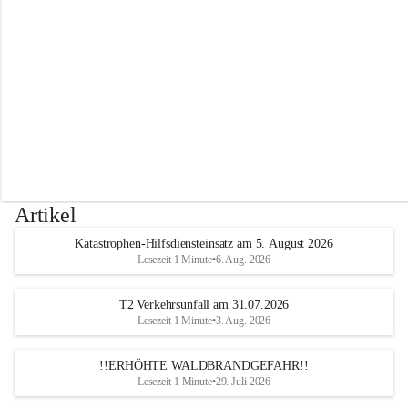
r
w
e
h
r
A
l
t
e
n
m
a
r
Artikel
k
t
Katastrophen-Hilfsdiensteinsatz am 5. August 2026
a
Lesezeit 1 Minute
•
6. Aug. 2026
n
d
e
T2 Verkehrsunfall am 31.07.2026
r
Lesezeit 1 Minute
•
3. Aug. 2026
T
r
!!ERHÖHTE WALDBRANDGEFAHR!!
i
Lesezeit 1 Minute
•
29. Juli 2026
e
s