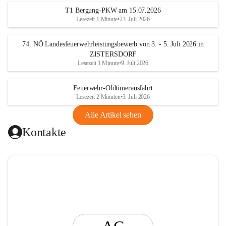
t
T1 Bergung-PKW am 15.07.2026
i
Lesezeit 1 Minute
•
23. Juli 2026
n
g
74. NÖ Landesfeuerwehrleistungsbewerb von 3. - 5. Juli 2026 in
ZISTERSDORF
Lesezeit 1 Minute
•
9. Juli 2026
Feuerwehr-Oldtimerausfahrt
Lesezeit 2 Minuten
•
3. Juli 2026
Alle Artikel sehen
Kontakte