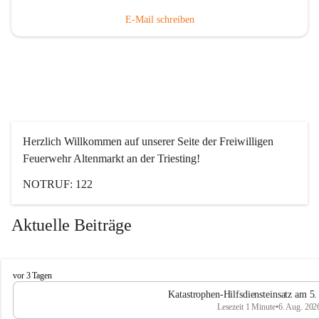
E-Mail schreiben
Herzlich Willkommen auf unserer Seite der Freiwilligen 
Feuerwehr Altenmarkt an der Triesting!
NOTRUF: 122
Aktuelle Beiträge
F
vor 3 Tagen
e
Katastrophen-Hilfsdiensteinsatz am 5
u
Lesezeit 1 Minute
•
6. Aug. 202
e