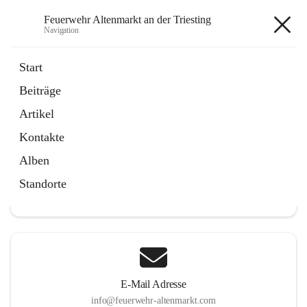
Feuerwehr Altenmarkt an der Triesting
Navigation
Feuerwehr Altenmarkt an der
Start
Triesting
Beiträge
Artikel
Kontakte
Hauptadresse
Alben
Altenmarkt 159, 2571 Altenmarkt an der Triesting, AUT
Standorte
Auf Karte ansehen
E-Mail Adresse
info@feuerwehr-altenmarkt.com