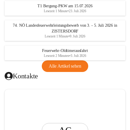
t
T1 Bergung-PKW am 15.07.2026
i
Lesezeit 1 Minute
•
23. Juli 2026
n
g
74. NÖ Landesfeuerwehrleistungsbewerb von 3. - 5. Juli 2026 in
ZISTERSDORF
Lesezeit 1 Minute
•
9. Juli 2026
Feuerwehr-Oldtimerausfahrt
Lesezeit 2 Minuten
•
3. Juli 2026
Alle Artikel sehen
Kontakte