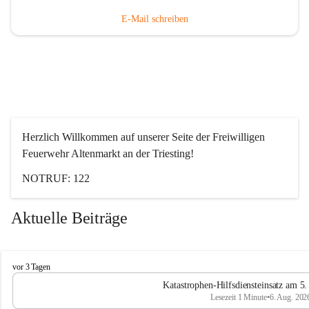
E-Mail schreiben
Herzlich Willkommen auf unserer Seite der Freiwilligen 
Feuerwehr Altenmarkt an der Triesting!
NOTRUF: 122
Aktuelle Beiträge
F
vor 3 Tagen
e
Katastrophen-Hilfsdiensteinsatz am 5
u
Lesezeit 1 Minute
•
6. Aug. 202
e