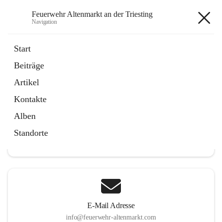
Feuerwehr Altenmarkt an der Triesting
Navigation
Feuerwehr Altenmarkt an der
Start
Triesting
Beiträge
Artikel
Kontakte
Hauptadresse
Alben
Altenmarkt 159, 2571 Altenmarkt an der Triesting, AUT
Standorte
Auf Karte ansehen
E-Mail Adresse
info@feuerwehr-altenmarkt.com