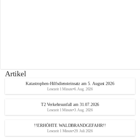
r
w
e
h
r
A
l
t
e
n
m
a
r
Artikel
k
t
Katastrophen-Hilfsdiensteinsatz am 5. August 2026
a
Lesezeit 1 Minute
•
6. Aug. 2026
n
d
e
T2 Verkehrsunfall am 31.07.2026
r
Lesezeit 1 Minute
•
3. Aug. 2026
T
r
!!ERHÖHTE WALDBRANDGEFAHR!!
i
Lesezeit 1 Minute
•
29. Juli 2026
e
s